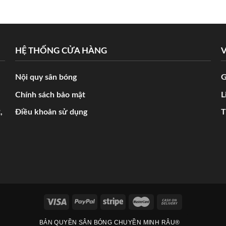
HỆ THỐNG CỬA HÀNG
V
Nội quy sân bóng
G
Chính sách bảo mật
L
,
Điều khoản sử dụng
T
BẢN QUYỀN SÂN BÓNG CHUYỀN MINH RÂU®️