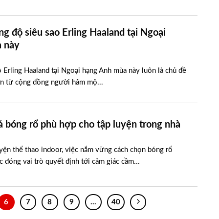
ng độ siêu sao Erling Haaland tại Ngoại
 này
 Erling Haaland tại Ngoại hạng Anh mùa này luôn là chủ đề
ớn từ cộng đồng người hâm mộ...
 bóng rổ phù hợp cho tập luyện trong nhà
uyện thể thao indoor, việc nắm vững cách chọn bóng rổ
c đóng vai trò quyết định tới cảm giác cầm...
6
7
8
9
…
40