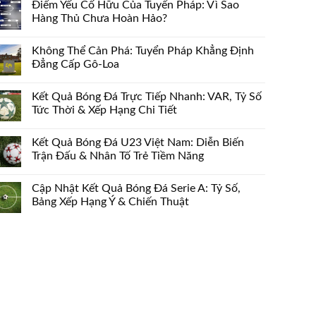
Điểm Yếu Cố Hữu Của Tuyển Pháp: Vì Sao
Hàng Thủ Chưa Hoàn Hảo?
Không Thể Cản Phá: Tuyển Pháp Khẳng Định
Đẳng Cấp Gô-Loa
Kết Quả Bóng Đá Trực Tiếp Nhanh: VAR, Tỷ Số
Tức Thời & Xếp Hạng Chi Tiết
Kết Quả Bóng Đá U23 Việt Nam: Diễn Biến
Trận Đấu & Nhân Tố Trẻ Tiềm Năng
Cập Nhật Kết Quả Bóng Đá Serie A: Tỷ Số,
Bảng Xếp Hạng Ý & Chiến Thuật