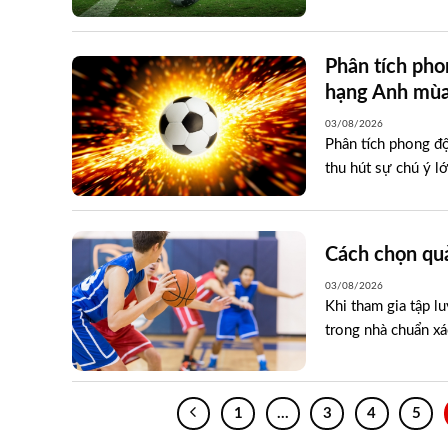
Phân tích pho
hạng Anh mùa
03/08/2026
Phân tích phong độ
thu hút sự chú ý l
Cách chọn quả
03/08/2026
Khi tham gia tập l
trong nhà chuẩn xá
1
…
3
4
5