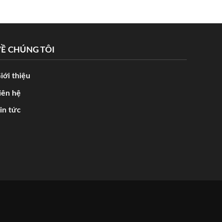
Ề CHÚNG TÔI
iới thiệu
iên hệ
in tức