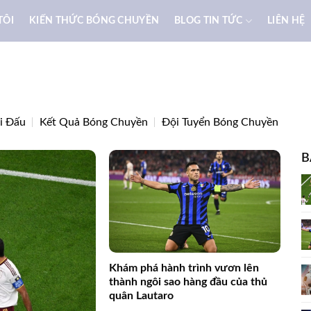
TÔI
KIẾN THỨC BÓNG CHUYỀN
BLOG TIN TỨC
LIÊN HỆ
hi Đấu
Kết Quả Bóng Chuyền
Đội Tuyển Bóng Chuyền
B
Khám phá hành trình vươn lên
thành ngôi sao hàng đầu của thủ
quân Lautaro