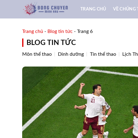
Skip
TRANG CHỦ
VỀ CHÚNG 
to
content
Trang chủ
-
Blog tin tức
-
Trang 6
BLOG TIN TỨC
Môn thể thao
Dinh dưỡng
Tin thể thao
Lịch T