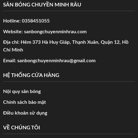
SÂN BÓNG CHUYỀN MINH RÂU
Hotline:
0358451055
Website:
sanbongchuyenminhrau.com
Địa chỉ: Hẻm 373 Hà Huy Giáp, Thạnh Xuân, Quận 12, Hồ
Chí Minh
Email:
sanbongchuyenminhrau@gmail.com
HỆ THỐNG CỬA HÀNG
Nội quy sân bóng
Chính sách bảo mật
Điều khoản sử dụng
VỀ CHÚNG TÔI