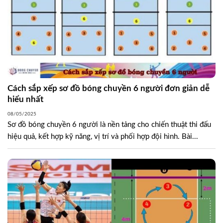
Cách sắp xếp sơ đồ bóng chuyền 6 người đơn giản dễ
hiểu nhất
08/05/2025
Sơ đồ bóng chuyền 6 người là nền tảng cho chiến thuật thi đấu
hiệu quả, kết hợp kỹ năng, vị trí và phối hợp đội hình. Bài...