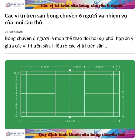
Các vị trí trên sân bóng chuyền 6 người và nhiệm vụ
của mỗi cầu thủ
08/05/2025
Bóng chuyền 6 người là môn thể thao đòi hỏi sự phối hợp ăn ý
giữa các vị trí trên sân. Hiểu rõ các vị trí trên sân...