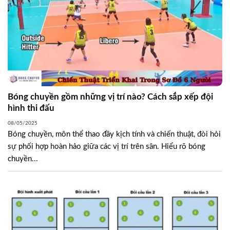
Bóng chuyền gồm những vị trí nào? Cách sắp xếp đội
hình thi đấu
08/05/2025
Bóng chuyền, môn thể thao đầy kịch tính và chiến thuật, đòi hỏi
sự phối hợp hoàn hảo giữa các vị trí trên sân. Hiểu rõ bóng
chuyền...