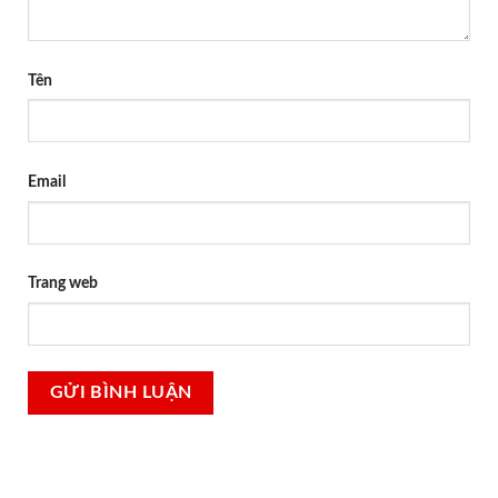
Tên
Email
Trang web