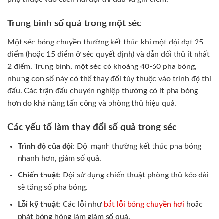
Trung bình số quả trong một séc
Một séc bóng chuyền thường kết thúc khi một đội đạt 25
điểm (hoặc 15 điểm ở séc quyết định) và dẫn đối thủ ít nhất
2 điểm. Trung bình, một séc có khoảng 40-60 pha bóng,
nhưng con số này có thể thay đổi tùy thuộc vào trình độ thi
đấu. Các trận đấu chuyên nghiệp thường có ít pha bóng
hơn do khả năng tấn công và phòng thủ hiệu quả.
Các yếu tố làm thay đổi số quả trong séc
Trình độ của đội
: Đội mạnh thường kết thúc pha bóng
nhanh hơn, giảm số quả.
Chiến thuật
: Đội sử dụng chiến thuật phòng thủ kéo dài
sẽ tăng số pha bóng.
Lỗi kỹ thuật
: Các lỗi như
bắt lỗi bóng chuyền hơi
hoặc
phát bóng hỏng làm giảm số quả.