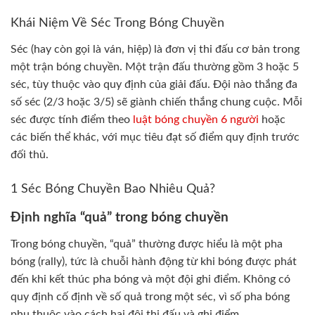
Khái Niệm Về Séc Trong Bóng Chuyền
Séc (hay còn gọi là ván, hiệp) là đơn vị thi đấu cơ bản trong
một trận bóng chuyền. Một trận đấu thường gồm 3 hoặc 5
séc, tùy thuộc vào quy định của giải đấu. Đội nào thắng đa
số séc (2/3 hoặc 3/5) sẽ giành chiến thắng chung cuộc. Mỗi
séc được tính điểm theo
luật bóng chuyền 6 người
hoặc
các biến thể khác, với mục tiêu đạt số điểm quy định trước
đối thủ.
1 Séc Bóng Chuyền Bao Nhiêu Quả?
Định nghĩa “quả” trong bóng chuyền
Trong bóng chuyền, “quả” thường được hiểu là một pha
bóng (rally), tức là chuỗi hành động từ khi bóng được phát
đến khi kết thúc pha bóng và một đội ghi điểm. Không có
quy định cố định về số quả trong một séc, vì số pha bóng
phụ thuộc vào cách hai đội thi đấu và ghi điểm.