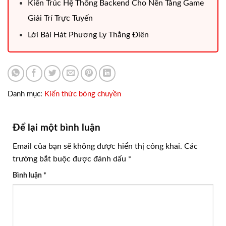
Kiến Trúc Hệ Thống Backend Cho Nền Tảng Game
Giải Trí Trực Tuyến
Lời Bài Hát Phương Ly Thằng Điên
Danh mục:
Kiến thức bóng chuyền
Để lại một bình luận
Email của bạn sẽ không được hiển thị công khai.
Các
trường bắt buộc được đánh dấu
*
Bình luận
*