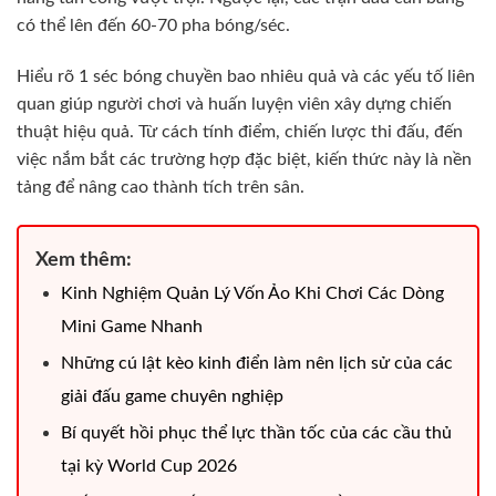
có thể lên đến 60-70 pha bóng/séc.
Hiểu rõ 1 séc bóng chuyền bao nhiêu quả và các yếu tố liên
quan giúp người chơi và huấn luyện viên xây dựng chiến
thuật hiệu quả. Từ cách tính điểm, chiến lược thi đấu, đến
việc nắm bắt các trường hợp đặc biệt, kiến thức này là nền
tảng để nâng cao thành tích trên sân.
Xem thêm:
Kinh Nghiệm Quản Lý Vốn Ảo Khi Chơi Các Dòng
Mini Game Nhanh
Những cú lật kèo kinh điển làm nên lịch sử của các
giải đấu game chuyên nghiệp
Bí quyết hồi phục thể lực thần tốc của các cầu thủ
tại kỳ World Cup 2026