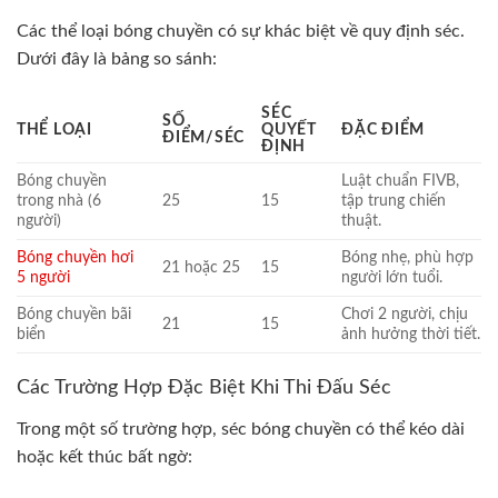
Các thể loại bóng chuyền có sự khác biệt về quy định séc.
Dưới đây là bảng so sánh:
SÉC
SỐ
THỂ LOẠI
QUYẾT
ĐẶC ĐIỂM
ĐIỂM/SÉC
ĐỊNH
Bóng chuyền
Luật chuẩn FIVB,
trong nhà (6
25
15
tập trung chiến
người)
thuật.
Bóng chuyền hơi
Bóng nhẹ, phù hợp
21 hoặc 25
15
5 người
người lớn tuổi.
Bóng chuyền bãi
Chơi 2 người, chịu
21
15
biển
ảnh hưởng thời tiết.
Các Trường Hợp Đặc Biệt Khi Thi Đấu Séc
Trong một số trường hợp, séc bóng chuyền có thể kéo dài
hoặc kết thúc bất ngờ: