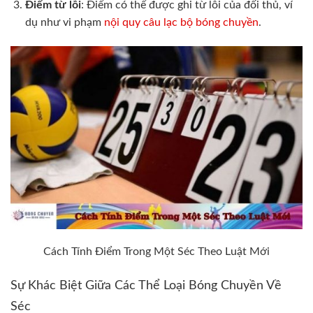
Điểm từ lỗi
: Điểm có thể được ghi từ lỗi của đối thủ, ví
dụ như vi phạm
nội quy câu lạc bộ bóng chuyền
.
Cách Tính Điểm Trong Một Séc Theo Luật Mới
Sự Khác Biệt Giữa Các Thể Loại Bóng Chuyền Về
Séc