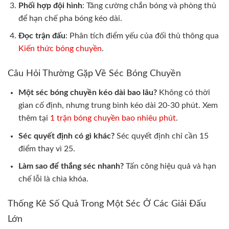
Phối hợp đội hình
: Tăng cường chắn bóng và phòng thủ
để hạn chế pha bóng kéo dài.
Đọc trận đấu
: Phân tích điểm yếu của đối thủ thông qua
Kiến thức bóng chuyền
.
Câu Hỏi Thường Gặp Về Séc Bóng Chuyền
Một séc bóng chuyền kéo dài bao lâu?
Không có thời
gian cố định, nhưng trung bình kéo dài 20-30 phút. Xem
thêm tại
1 trận bóng chuyền bao nhiêu phút
.
Séc quyết định có gì khác?
Séc quyết định chỉ cần 15
điểm thay vì 25.
Làm sao để thắng séc nhanh?
Tấn công hiệu quả và hạn
chế lỗi là chìa khóa.
Thống Kê Số Quả Trong Một Séc Ở Các Giải Đấu
Lớn