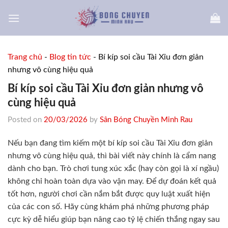
Skip
to
content
Trang chủ
-
Blog tin tức
-
Bí kíp soi cầu Tài Xỉu đơn giản
nhưng vô cùng hiệu quả
Bí kíp soi cầu Tài Xỉu đơn giản nhưng vô
cùng hiệu quả
Posted on
20/03/2026
by
Sân Bóng Chuyền Minh Rau
Nếu bạn đang tìm kiếm một bí kíp soi cầu Tài Xỉu đơn giản
nhưng vô cùng hiệu quả, thì bài viết này chính là cẩm nang
dành cho bạn. Trò chơi tung xúc xắc (hay còn gọi là xí ngầu)
không chỉ hoàn toàn dựa vào vận may. Để dự đoán kết quả
tốt hơn, người chơi cần nắm bắt được quy luật xuất hiện
của các con số. Hãy cùng khám phá những phương pháp
cực kỳ dễ hiểu giúp bạn nâng cao tỷ lệ chiến thắng ngay sau