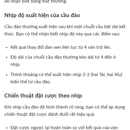
dễ nhận biết bằng mắt thường.
Nhịp độ xuất hiện của cầu đảo
Cầu đảo thường xuất hiện sau khi một chuỗi cầu bệt dài kết
thúc. Bạn có thể nhận biết nhịp độ này qua các điểm sau:
Kết quả thay đổi đan xen liên tục từ 4 ván trở lên.
Độ dài của chuỗi cầu đảo thường kéo dài từ 4 đến 6
nhịp.
Thỉnh thoảng có thể xuất hiện nhịp 2-2 (hai Tài, hai Xỉu)
biến thể từ cầu đảo.
Chiến thuật đặt cược theo nhịp
Khi nhịp cầu đảo đã hình thành rõ ràng, bạn có thể áp dụng
chiến thuật đặt cược đánh đuổi rất hiệu quả.
Đặt cược ngược lại hoàn toàn so với kết quả của ván