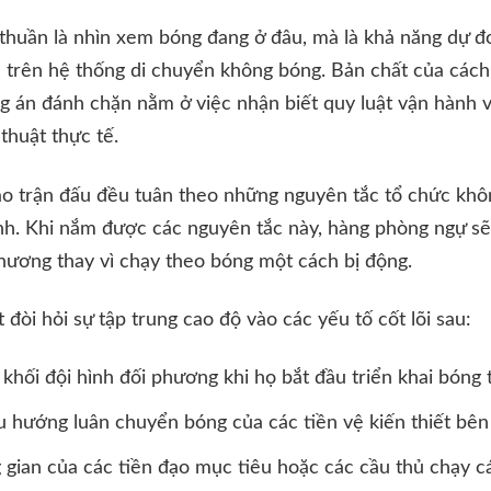
thuần là nhìn xem bóng đang ở đâu, mà là khả năng dự đ
a trên hệ thống di chuyển không bóng. Bản chất của cách
án đánh chặn nằm ở việc nhận biết quy luật vận hành và
thuật thực tế.
ào trận đấu đều tuân theo những nguyên tắc tổ chức khô
nh. Khi nắm được các nguyên tắc này, hàng phòng ngự sẽ 
 phương thay vì chạy theo bóng một cách bị động.
 đòi hỏi sự tập trung cao độ vào các yếu tố cốt lõi sau:
khối đội hình đối phương khi họ bắt đầu triển khai bóng 
u hướng luân chuyển bóng của các tiền vệ kiến thiết bên 
g gian của các tiền đạo mục tiêu hoặc các cầu thủ chạy c