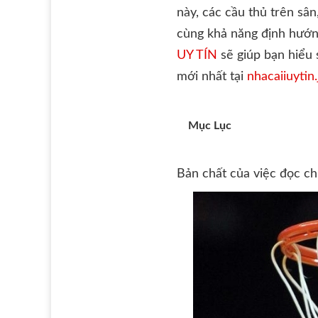
này, các cầu thủ trên sâ
cùng khả năng định hướng
UY TÍN
sẽ giúp bạn hiểu 
mới nhất tại
nhacaiiuytin.
Mục Lục
Bản chất của việc đọc ch