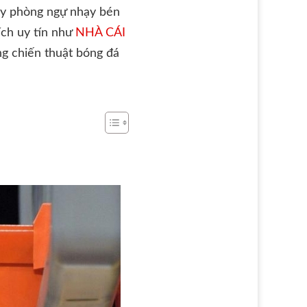
duy phòng ngự nhạy bén
ích uy tín như
NHÀ CÁI
ng chiến thuật bóng đá