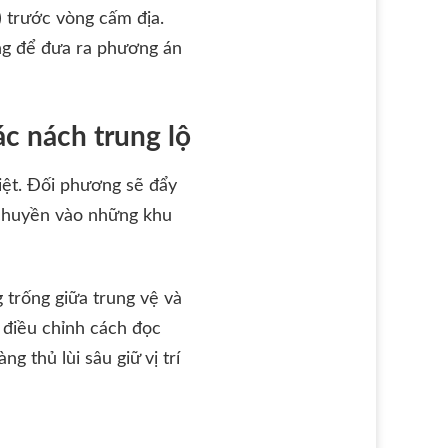
 trước vòng cấm địa.
ng để đưa ra phương án
ác nách trung lộ
iệt. Đối phương sẽ đẩy
 chuyền vào những khu
trống giữa trung vệ và
 điều chỉnh cách đọc
 thủ lùi sâu giữ vị trí