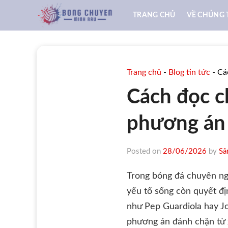
Skip
TRANG CHỦ
VỀ CHÚNG 
to
content
Trang chủ
-
Blog tin tức
-
Cá
Cách đọc c
phương án
Posted on
28/06/2026
by
Sâ
Trong bóng đá chuyên nghi
yếu tố sống còn quyết đị
như Pep Guardiola hay J
phương án đánh chặn từ 