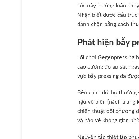
Lúc này, hướng luân chuy
Nhận biết được cấu trúc 
đánh chặn bằng cách thu h
Phát hiện bẫy p
Lối chơi Gegenpressing h
cao cường độ áp sát ngay
vực bẫy pressing đã được
Bên cạnh đó, họ thường 
hậu vệ biên (nách trung 
chiến thuật đối phương đ
và bảo vệ không gian phí
Nguyên tắc thiết lập ph