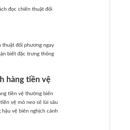
ách đọc chiến thuật đối
n thuật đối phương ngay
ận biết đặc trưng thông
h hàng tiền vệ
hàng tiền vệ thường biến
 tiền vệ mỏ neo sẽ lùi sâu
g hậu vệ biên nghịch cánh