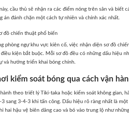
này, cầu thủ sẽ nhận ra các điểm nóng trên sân và biết c
 án đánh chặn một cách tự nhiên và chính xác nhất.
ơ đồ chiến thuật phổ biến
g phòng ngự khu vực kiên cố, việc nhận diện sơ đồ chiế
à điều kiện bắt buộc. Mỗi sơ đồ đều có những dấu hiệu nh
 và hướng triển khai bóng chính.
hơi kiểm soát bóng qua cách vận hàn
hành theo triết lý Tiki-taka hoặc kiểm soát không gian, 
3-3 sang 3-4-3 khi tấn công. Dấu hiệu rõ ràng nhất là một
 khi hai hậu vệ biên dâng cao và bó vào trung lộ như nhữn