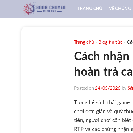
Skip
TRANG CHỦ
VỀ CHÚNG 
to
content
Trang chủ
-
Blog tin tức
-
Cá
Cách nhận 
hoàn trả c
Posted on
24/05/2026
by
Sâ
Trong hệ sinh thái game 
chơi đơn giản và quỹ thư
tiền, người chơi cần biết
RTP và các chứng nhận mi