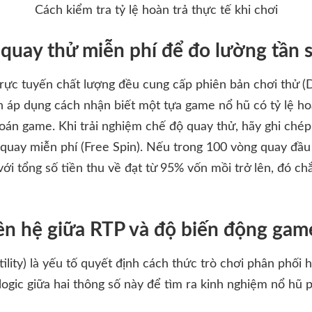
Cách kiểm tra tỷ lệ hoàn trả thực tế khi chơi
quay thử miễn phí để đo lường tần 
rực tuyến chất lượng đều cung cấp phiên bản chơi thử (
n áp dụng cách nhận biết một tựa game nổ hũ có tỷ lệ h
toán game. Khi trải nghiệm chế độ quay thử, hãy ghi chép 
quay miễn phí (Free Spin). Nếu trong 100 vòng quay đầu
với tổng số tiền thu về đạt từ 95% vốn mồi trở lên, đó c
iên hệ giữa RTP và độ biến động gam
ility) là yếu tố quyết định cách thức trò chơi phân phối
ogic giữa hai thông số này để tìm ra kinh nghiệm nổ hũ p