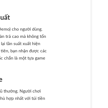
suất
Demo) cho người dùng.
oàn trả cao mà không tổn
lại tần suất xuất hiện
 tiên, bạn nhận được các
hắc chắn là một tựa game
e
 hũ thưởng. Người chơi
hù hợp nhất với túi tiền