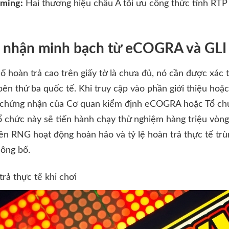
aming:
Hai thương hiệu châu Á tối ưu công thức tính RTP 
 nhận minh bạch từ eCOGRA và GLI
số hoàn trả cao trên giấy tờ là chưa đủ, nó cần được xác 
ên thứ ba quốc tế. Khi truy cập vào phần giới thiệu hoặc
g chứng nhận của Cơ quan kiểm định eCOGRA hoặc Tổ ch
 tổ chức này sẽ tiến hành chạy thử nghiệm hàng triệu vòn
iên RNG hoạt động hoàn hảo và tỷ lệ hoàn trả thực tế tr
công bố.
trả thực tế khi chơi