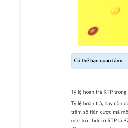
Tỷ lệ hoàn trả RTP trong
Tỷ lệ hoàn trả, hay còn đư
trăm số tiền cược mà một 
một trò chơi có RTP là 97