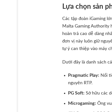
Lựa chọn sản ph
Các tập đoàn iGaming lớn
Malta Gaming Authority 
hoàn trả cao dễ dàng nhấ
đơn vị này luôn giữ nguy
tự ý can thiệp vào máy ch
Dưới đây là danh sách cá
Pragmatic Play:
Nổi ti
nguyên RTP.
PG Soft:
Sở hữu các dò
Microgaming:
Ông vua