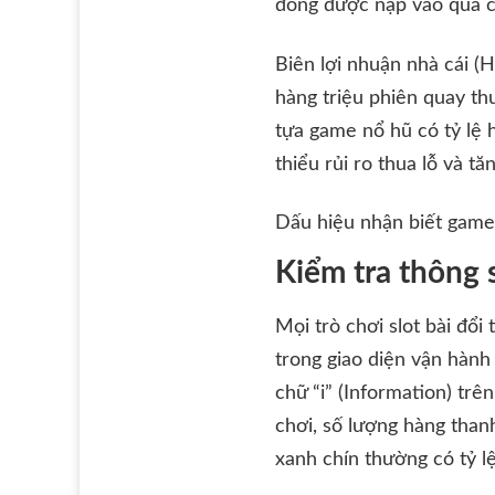
đồng được nạp vào qua c
Biên lợi nhuận nhà cái (
hàng triệu phiên quay th
tựa game nổ hũ có tỷ lệ h
thiểu rủi ro thua lỗ và t
Dấu hiệu nhận biết game
Kiểm tra thông 
Mọi trò chơi slot bài đổ
trong giao diện vận hành
chữ “i” (Information) trê
chơi, số lượng hàng than
xanh chín thường có tỷ lệ