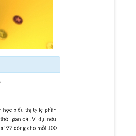
o
n học biểu thị tỷ lệ phần
hời gian dài. Ví dụ, nếu
 lại 97 đồng cho mỗi 100