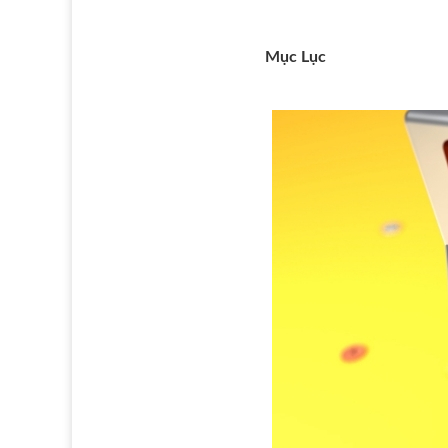
Mục Lục