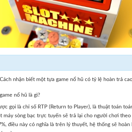
Cách nhận biết một tựa game nổ hũ có tỷ lệ hoàn trả ca
 game nổ hũ là gì?
ợc gọi là chỉ số RTP (Return to Player), là thuật toán toá
máy sòng bạc trực tuyến sẽ trả lại cho người chơi theo t
%, điều này có nghĩa là trên lý thuyết, hệ thống sẽ hoàn