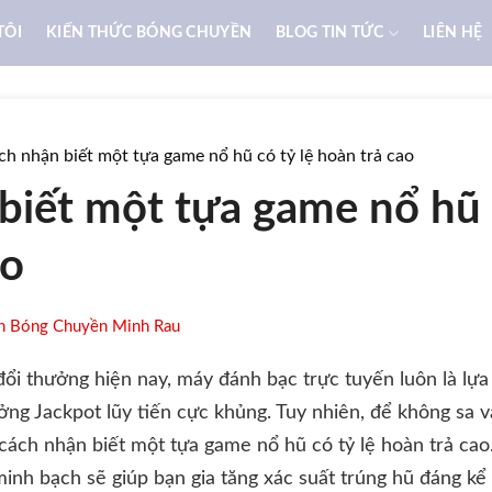
TÔI
KIẾN THỨC BÓNG CHUYỀN
BLOG TIN TỨC
LIÊN HỆ
ch nhận biết một tựa game nổ hũ có tỷ lệ hoàn trả cao
biết một tựa game nổ hũ c
ao
n Bóng Chuyền Minh Rau
đổi thưởng hiện nay, máy đánh bạc trực tuyến luôn là lựa
ởng Jackpot lũy tiến cực khủng. Tuy nhiên, để không sa v
 cách nhận biết một tựa game nổ hũ có tỷ lệ hoàn trả cao.
nh bạch sẽ giúp bạn gia tăng xác suất trúng hũ đáng kể 