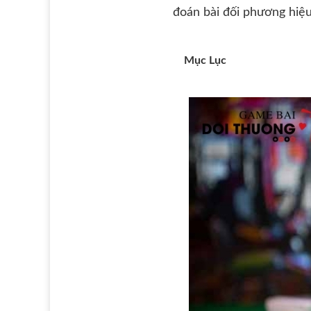
đoán bài đối phương hiệu
Mục Lục