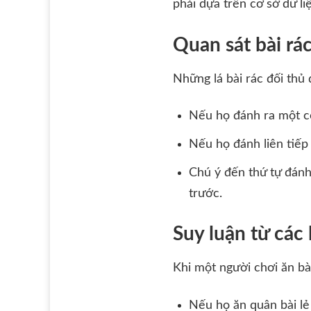
phải dựa trên cơ sở dữ li
Quan sát bài rá
Những lá bài rác đối thủ
Nếu họ đánh ra một c
Nếu họ đánh liên tiếp
Chú ý đến thứ tự đánh
trước.
Suy luận từ các 
Khi một người chơi ăn bài
Nếu họ ăn quân bài lẻ 