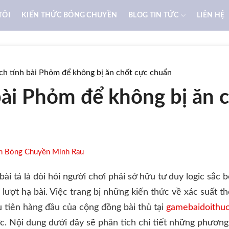
TÔI
KIẾN THỨC BÓNG CHUYỀN
BLOG TIN TỨC
LIÊN HỆ
ch tính bài Phỏm để không bị ăn chốt cực chuẩn
bài Phỏm để không bị ăn 
n Bóng Chuyền Minh Rau
ài tá lả đòi hỏi người chơi phải sở hữu tư duy logic sắc
 lượt hạ bài. Việc trang bị những kiến thức về xác suất t
u tiên hàng đầu của cộng đồng bài thủ tại
gamebaidoithuo
ợc. Nội dung dưới đây sẽ phân tích chi tiết những phương