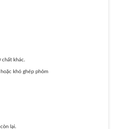
 chất khác.
rị hoặc khó ghép phỏm
còn lại.