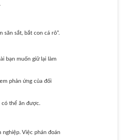
.
 săn sắt, bắt con cá rô”.
ài bạn muốn giữ lại làm
xem phản ứng của đối
ó có thể ăn được.
 nghiệp. Việc phán đoán