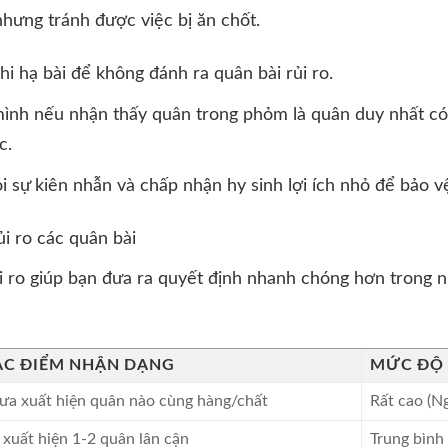
nhưng tránh được việc bị ăn chốt.
i hạ bài để không đánh ra quân bài rủi ro.
ình nếu nhận thấy quân trong phỏm là quân duy nhất có
c.
i sự kiên nhẫn và chấp nhận hy sinh lợi ích nhỏ để bảo vệ 
i ro các quân bài
i ro giúp bạn đưa ra quyết định nhanh chóng hơn trong 
ẶC ĐIỂM NHẬN DẠNG
MỨC ĐỘ 
ưa xuất hiện quân nào cùng hàng/chất
Rất cao (N
 xuất hiện 1-2 quân lân cận
Trung bình