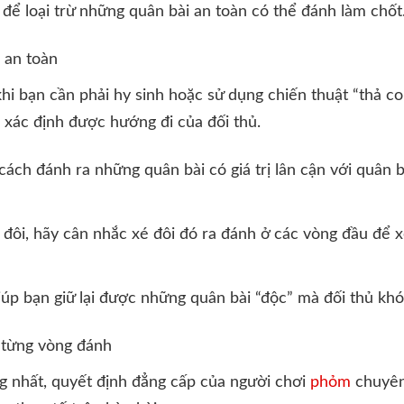
 để loại trừ những quân bài an toàn có thể đánh làm chốt
ạ an toàn
hi bạn cần phải hy sinh hoặc sử dụng chiến thuật “thả con
n xác định được hướng đi của đối thủ.
ách đánh ra những quân bài có giá trị lân cận với quân b
đôi, hãy cân nhắc xé đôi đó ra đánh ở các vòng đầu để 
giúp bạn giữ lại được những quân bài “độc” mà đối thủ kh
 từng vòng đánh
g nhất, quyết định đẳng cấp của người chơi
phỏm
chuyên