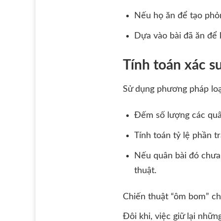
Nếu họ ăn để tạo phỏm 
Dựa vào bài đã ăn để 
Tính toán xác su
Sử dụng phương pháp loại
Đếm số lượng các quân 
Tính toán tỷ lệ phần 
Nếu quân bài đó chưa 
thuật.
Chiến thuật “ôm bom” ch
Đôi khi, việc giữ lại nhữ