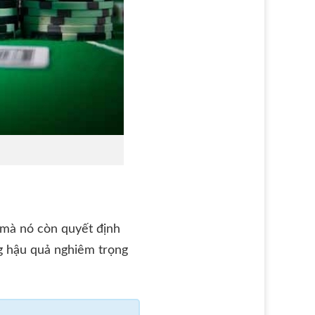
a mà nó còn quyết định
ng hậu quả nghiêm trọng