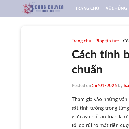
Skip
TRANG CHỦ
VỀ CHÚNG 
to
content
Trang chủ
-
Blog tin tức
-
Cá
Cách tính 
chuẩn
Posted on
26/01/2026
by
Sâ
Tham gia vào những ván b
sát tinh tường trong từng
giữ cây chốt an toàn là ư
tối đa rủi ro mất tiền cư