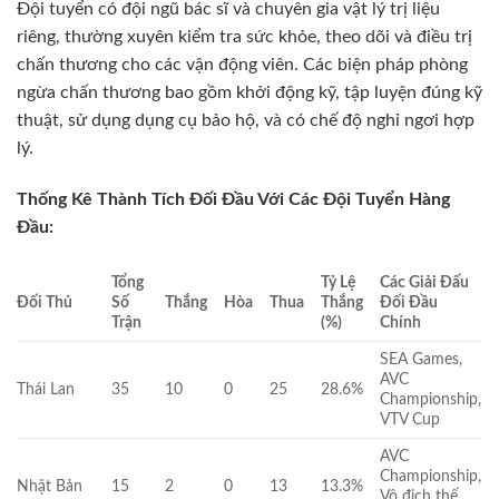
Đội tuyển có đội ngũ bác sĩ và chuyên gia vật lý trị liệu
riêng, thường xuyên kiểm tra sức khỏe, theo dõi và điều trị
chấn thương cho các vận động viên. Các biện pháp phòng
ngừa chấn thương bao gồm khởi động kỹ, tập luyện đúng kỹ
thuật, sử dụng dụng cụ bảo hộ, và có chế độ nghỉ ngơi hợp
lý.
Thống Kê Thành Tích Đối Đầu Với Các Đội Tuyển Hàng
Đầu:
Tổng
Tỷ Lệ
Các Giải Đấu
Đối Thủ
Số
Thắng
Hòa
Thua
Thắng
Đối Đầu
Trận
(%)
Chính
SEA Games,
AVC
Thái Lan
35
10
0
25
28.6%
Championship,
VTV Cup
AVC
Championship,
Nhật Bản
15
2
0
13
13.3%
Vô địch thế