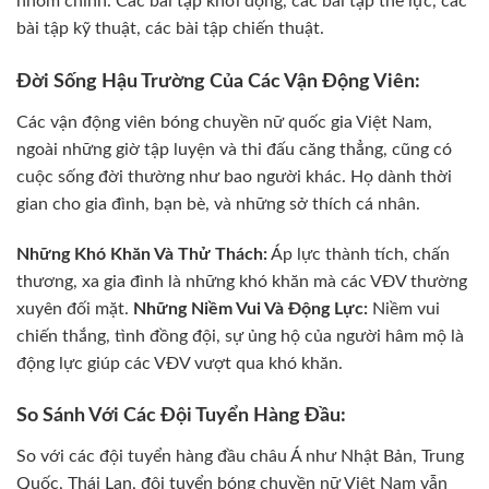
nhóm chính. Các bài tập khởi động, các bài tập thể lực, các
bài tập kỹ thuật, các bài tập chiến thuật.
Đời Sống Hậu Trường Của Các Vận Động Viên:
Các vận động viên bóng chuyền nữ quốc gia Việt Nam,
ngoài những giờ tập luyện và thi đấu căng thẳng, cũng có
cuộc sống đời thường như bao người khác. Họ dành thời
gian cho gia đình, bạn bè, và những sở thích cá nhân.
Những Khó Khăn Và Thử Thách:
Áp lực thành tích, chấn
thương, xa gia đình là những khó khăn mà các VĐV thường
xuyên đối mặt.
Những Niềm Vui Và Động Lực:
Niềm vui
chiến thắng, tình đồng đội, sự ủng hộ của người hâm mộ là
động lực giúp các VĐV vượt qua khó khăn.
So Sánh Với Các Đội Tuyển Hàng Đầu:
So với các đội tuyển hàng đầu châu Á như Nhật Bản, Trung
Quốc, Thái Lan, đội tuyển bóng chuyền nữ Việt Nam vẫn