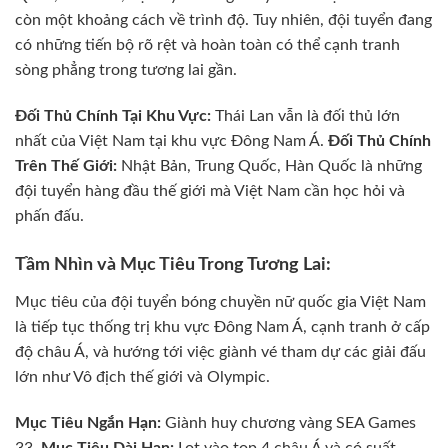
còn một khoảng cách về trình độ. Tuy nhiên, đội tuyển đang
có những tiến bộ rõ rệt và hoàn toàn có thể cạnh tranh
sòng phẳng trong tương lai gần.
Đối Thủ Chính Tại Khu Vực:
Thái Lan vẫn là đối thủ lớn
nhất của Việt Nam tại khu vực Đông Nam Á.
Đối Thủ Chính
Trên Thế Giới:
Nhật Bản, Trung Quốc, Hàn Quốc là những
đội tuyển hàng đầu thế giới mà Việt Nam cần học hỏi và
phấn đấu.
Tầm Nhìn và Mục Tiêu Trong Tương Lai:
Mục tiêu của đội tuyển bóng chuyền nữ quốc gia Việt Nam
là tiếp tục thống trị khu vực Đông Nam Á, cạnh tranh ở cấp
độ châu Á, và hướng tới việc giành vé tham dự các giải đấu
lớn như Vô địch thế giới và Olympic.
Mục Tiêu Ngắn Hạn:
Giành huy chương vàng SEA Games
33.
Mục Tiêu Dài Hạn:
Lọt vào top 4 châu Á và có suất