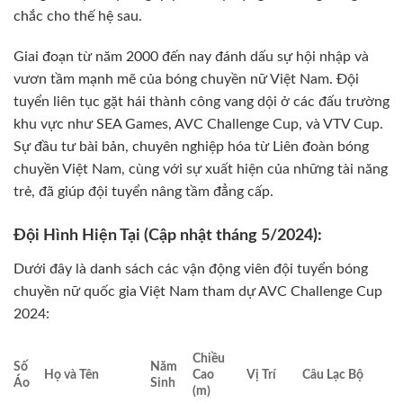
chắc cho thế hệ sau.
Giai đoạn từ năm 2000 đến nay đánh dấu sự hội nhập và
vươn tầm mạnh mẽ của bóng chuyền nữ Việt Nam. Đội
tuyển liên tục gặt hái thành công vang dội ở các đấu trường
khu vực như SEA Games, AVC Challenge Cup, và VTV Cup.
Sự đầu tư bài bản, chuyên nghiệp hóa từ Liên đoàn bóng
chuyền Việt Nam, cùng với sự xuất hiện của những tài năng
trẻ, đã giúp đội tuyển nâng tầm đẳng cấp.
Đội Hình Hiện Tại (Cập nhật tháng 5/2024):
Dưới đây là danh sách các vận động viên đội tuyển bóng
chuyền nữ quốc gia Việt Nam tham dự AVC Challenge Cup
2024:
Chiều
Số
Năm
Họ và Tên
Cao
Vị Trí
Câu Lạc Bộ
Áo
Sinh
(m)