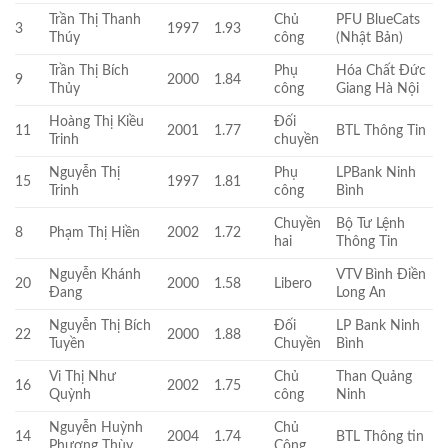
Trần Thị Thanh
Chủ
PFU BlueCats
3
1997
1.93
Thúy
công
(Nhật Bản)
Trần Thị Bích
Phụ
Hóa Chất Đức
9
2000
1.84
Thủy
công
Giang Hà Nội
Hoàng Thị Kiều
Đối
11
2001
1.77
BTL Thông Tin
Trinh
chuyền
Nguyễn Thị
Phụ
LPBank Ninh
15
1997
1.81
Trinh
công
Bình
Chuyền
Bộ Tư Lệnh
8
Phạm Thị Hiền
2002
1.72
hai
Thông Tin
Nguyễn Khánh
VTV Bình Điền
20
2000
1.58
Libero
Đang
Long An
Nguyễn Thị Bích
Đối
LP Bank Ninh
22
2000
1.88
Tuyền
Chuyền
Bình
Vi Thị Như
Chủ
Than Quảng
16
2002
1.75
Quỳnh
công
Ninh
Nguyễn Huỳnh
Chủ
14
2004
1.74
BTL Thông tin
Phương Thùy
Công