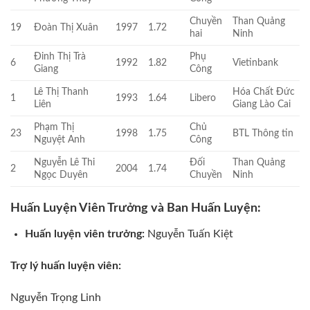
Chuyền
Than Quảng
19
Đoàn Thị Xuân
1997
1.72
hai
Ninh
Đinh Thị Trà
Phụ
6
1992
1.82
Vietinbank
Giang
Công
Lê Thị Thanh
Hóa Chất Đức
1
1993
1.64
Libero
Liên
Giang Lào Cai
Phạm Thị
Chủ
23
1998
1.75
BTL Thông tin
Nguyệt Anh
Công
Nguyễn Lê Thi
Đối
Than Quảng
2
2004
1.74
Ngọc Duyên
Chuyền
Ninh
Huấn Luyện Viên Trưởng và Ban Huấn Luyện:
Huấn luyện viên trưởng:
Nguyễn Tuấn Kiệt
Trợ lý huấn luyện viên:
Nguyễn Trọng Linh