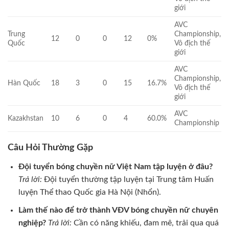
giới
AVC
Trung
Championship,
12
0
0
12
0%
Quốc
Vô địch thế
giới
AVC
Championship,
Hàn Quốc
18
3
0
15
16.7%
Vô địch thế
giới
AVC
Kazakhstan
10
6
0
4
60.0%
Championship
Câu Hỏi Thường Gặp
Đội tuyển bóng chuyền nữ Việt Nam tập luyện ở đâu?
Trả lời:
Đội tuyển thường tập luyện tại Trung tâm Huấn
luyện Thể thao Quốc gia Hà Nội (Nhổn).
Làm thế nào để trở thành VĐV bóng chuyền nữ chuyên
nghiệp?
Trả lời:
Cần có năng khiếu, đam mê, trải qua quá