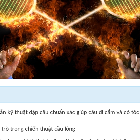
n kỹ thuật đập cầu chuẩn xác giúp cầu đi cắm và có tốc 
 trò trong chiến thuật cầu lông