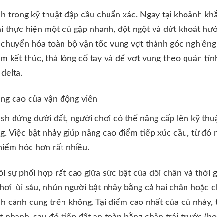
nh trong kỹ thuật đập cầu chuẩn xác. Ngay tại khoảnh k
ải thực hiện một cú gập nhanh, đột ngột và dứt khoát h
 chuyển hóa toàn bộ vận tốc vung vợt thành góc nghiêng
m kết thúc, thả lỏng cổ tay và để vợt vung theo quán tín
delta.
âng cao của vận động viên
sh đứng dưới đất, người chơi có thể nâng cấp lên kỹ thu
ông. Việc bật nhảy giúp nâng cao điểm tiếp xúc cầu, từ đó
hiểm hóc hơn rất nhiều.
i sự phối hợp rất cao giữa sức bật của đôi chân và thời 
hơi lùi sâu, nhún người bật nhảy bằng cả hai chân hoặc c
nh cánh cung trên không. Tại điểm cao nhất của cú nhảy,