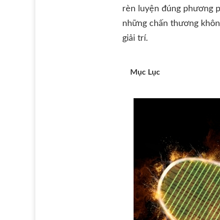
rèn luyện đúng phương ph
những chấn thương không 
giải trí.
Mục Lục