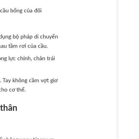
 cầu bổng của đối
ử dụng bộ pháp di chuyển
sau tầm rơi của cầu.
ng lực chính, chân trái
. Tay không cầm vợt giơ
cho cơ thể.
 thân