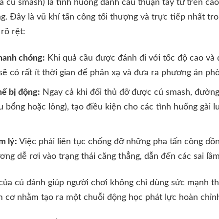
là cú smash) là tình huống đánh cầu thuận tay từ trên ca
 Đây là vũ khí tấn công tối thượng và trực tiếp nhất tro
rõ rệt:
hanh chóng:
Khi quả cầu được đánh đi với tốc độ cao và
ẽ có rất ít thời gian để phản xạ và đưa ra phương án phò
ế bị động:
Ngay cả khi đối thủ đỡ được cú smash, đường
 bổng hoặc lỏng), tạo điều kiện cho các tình huống gài l
m lý:
Việc phải liên tục chống đỡ những pha tấn công dồn
ơng dễ rơi vào trạng thái căng thẳng, dẫn đến các sai lầm 
của cú đánh giúp người chơi không chỉ dùng sức mạnh th
cơ nhằm tạo ra một chuỗi động học phát lực hoàn chỉnh 