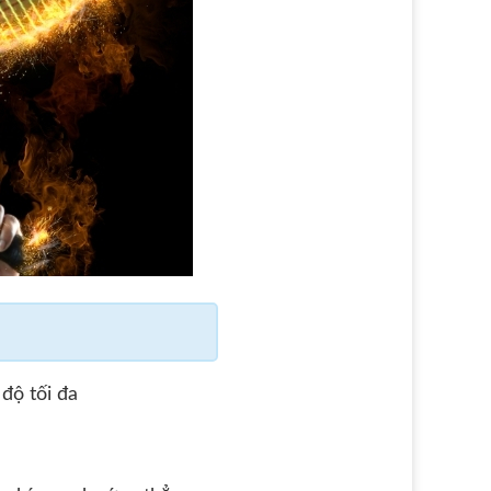
độ tối đa