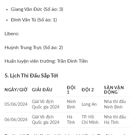
Giang Văn Đức (Số áo: 3)
Đinh Văn Tú (Số áo: 1)
Libero:
Huỳnh Trung Trực (Số áo: 2)
Huấn luyện viên trưởng: Trần Đình Tiền
5. Lịch Thi Đấu Sắp Tới
ĐỘI
SÂN VẬN
NGÀY/GIỜ
GIẢI ĐẤU
ĐỘI 2
1
ĐỘNG
Giải Vô địch
Ninh
Nhà thi đấu
05/06/2024
Long An
Quốc gia 2024
Bình
Ninh Bình
Giải Vô địch
Hà
TP. Hồ
Nhà thi đấu
06/06/2024
Quốc gia 2024
Tĩnh
Chí Minh
Hà Tĩnh