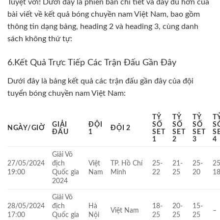
Tuyệt vời! Dưới đây là phiên bản chi tiết và đầy đủ hơn của
bài viết về kết quả bóng chuyền nam Việt Nam, bao gồm
thông tin dạng bảng, heading 2 và heading 3, cùng danh
sách không thứ tự:
6.Kết Quả Trực Tiếp Các Trận Đấu Gần Đây
Dưới đây là bảng kết quả các trận đấu gần đây của đội
tuyển bóng chuyền nam Việt Nam:
TỶ
TỶ
TỶ
T
GIẢI
ĐỘI
SỐ
SỐ
SỐ
S
NGÀY/GIỜ
ĐỘI 2
ĐẤU
1
SET
SET
SET
S
1
2
3
4
Giải Vô
27/05/2024
địch
Việt
TP. Hồ Chí
25-
21-
25-
25
19:00
Quốc gia
Nam
Minh
22
25
20
1
2024
Giải Vô
28/05/2024
địch
Hà
18-
20-
15-
Việt Nam
–
17:00
Quốc gia
Nội
25
25
25