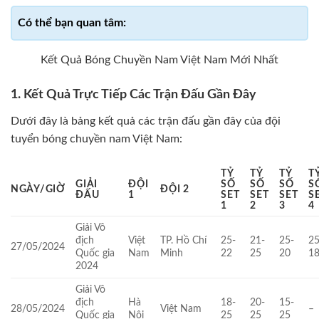
Kết Quả Bóng Chuyền Nam Việt Nam Mới Nhất
1. Kết Quả Trực Tiếp Các Trận Đấu Gần Đây
Dưới đây là bảng kết quả các trận đấu gần đây của đội
tuyển bóng chuyền nam Việt Nam:
TỶ
TỶ
TỶ
T
GIẢI
ĐỘI
SỐ
SỐ
SỐ
S
NGÀY/GIỜ
ĐỘI 2
ĐẤU
1
SET
SET
SET
S
1
2
3
4
Giải Vô
địch
Việt
TP. Hồ Chí
25-
21-
25-
25
27/05/2024
Quốc gia
Nam
Minh
22
25
20
1
2024
Giải Vô
địch
Hà
18-
20-
15-
28/05/2024
Việt Nam
–
Quốc gia
Nội
25
25
25