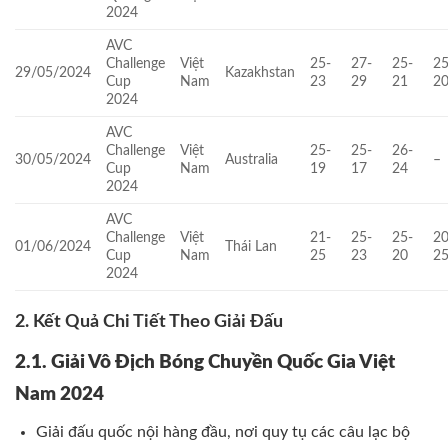
2024
AVC
Challenge
Việt
25-
27-
25-
25
29/05/2024
Kazakhstan
Cup
Nam
23
29
21
2
2024
AVC
Challenge
Việt
25-
25-
26-
30/05/2024
Australia
–
Cup
Nam
19
17
24
2024
AVC
Challenge
Việt
21-
25-
25-
20
01/06/2024
Thái Lan
Cup
Nam
25
23
20
2
2024
2. Kết Quả Chi Tiết Theo Giải Đấu
2.1. Giải Vô Địch Bóng Chuyền Quốc Gia Việt
Nam 2024
Giải đấu quốc nội hàng đầu, nơi quy tụ các câu lạc bộ