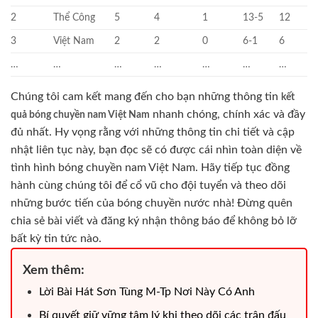
2
Thể Công
5
4
1
13-5
12
3
Việt Nam
2
2
0
6-1
6
…
…
…
…
…
…
…
Chúng tôi cam kết mang đến cho bạn những thông tin
kết
nhanh chóng, chính xác và đầy
quả bóng chuyền nam Việt Nam
đủ nhất. Hy vọng rằng với những thông tin chi tiết và cập
nhật liên tục này, bạn đọc sẽ có được cái nhìn toàn diện về
tình hình bóng chuyền nam Việt Nam. Hãy tiếp tục đồng
hành cùng chúng tôi để cổ vũ cho đội tuyển và theo dõi
những bước tiến của bóng chuyền nước nhà! Đừng quên
chia sẻ bài viết và đăng ký nhận thông báo để không bỏ lỡ
bất kỳ tin tức nào.
Xem thêm:
Lời Bài Hát Sơn Tùng M-Tp Nơi Này Có Anh
Bí quyết giữ vững tâm lý khi theo dõi các trận đấu