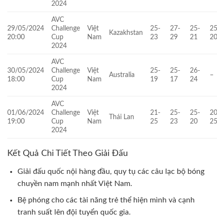
2024
AVC
29/05/2024
Challenge
Việt
25-
27-
25-
25
Kazakhstan
20:00
Cup
Nam
23
29
21
2
2024
AVC
30/05/2024
Challenge
Việt
25-
25-
26-
Australia
–
18:00
Cup
Nam
19
17
24
2024
AVC
01/06/2024
Challenge
Việt
21-
25-
25-
20
Thái Lan
19:00
Cup
Nam
25
23
20
2
2024
Kết Quả Chi Tiết Theo Giải Đấu
Giải đấu quốc nội hàng đầu, quy tụ các câu lạc bộ bóng
chuyền nam mạnh nhất Việt Nam.
Bệ phóng cho các tài năng trẻ thể hiện mình và cạnh
tranh suất lên đội tuyển quốc gia.