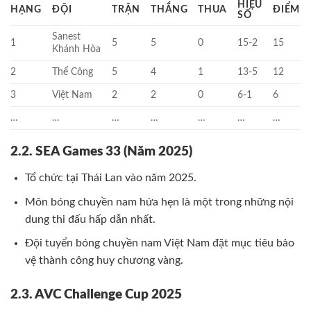
HIỆU
HẠNG
ĐỘI
TRẬN
THẮNG
THUA
ĐIỂM
SỐ
Sanest
1
5
5
0
15-2
15
Khánh Hòa
2
Thể Công
5
4
1
13-5
12
3
Việt Nam
2
2
0
6-1
6
…
…
…
…
…
…
…
2.2. SEA Games 33 (Năm 2025)
Tổ chức tại Thái Lan vào năm 2025.
Môn bóng chuyền nam hứa hẹn là một trong những nội
dung thi đấu hấp dẫn nhất.
Đội tuyển bóng chuyền nam Việt Nam đặt mục tiêu bảo
vệ thành công huy chương vàng.
2.3. AVC Challenge Cup 2025