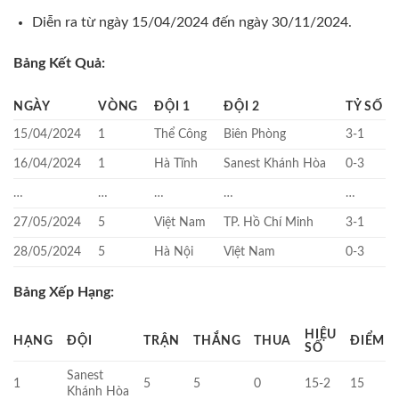
Diễn ra từ ngày 15/04/2024 đến ngày 30/11/2024.
Bảng Kết Quả:
NGÀY
VÒNG
ĐỘI 1
ĐỘI 2
TỶ SỐ
15/04/2024
1
Thể Công
Biên Phòng
3-1
16/04/2024
1
Hà Tĩnh
Sanest Khánh Hòa
0-3
…
…
…
…
…
27/05/2024
5
Việt Nam
TP. Hồ Chí Minh
3-1
28/05/2024
5
Hà Nội
Việt Nam
0-3
Bảng Xếp Hạng:
HIỆU
HẠNG
ĐỘI
TRẬN
THẮNG
THUA
ĐIỂM
SỐ
Sanest
1
5
5
0
15-2
15
Khánh Hòa