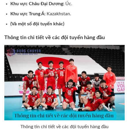
Khu vực Châu Đại Dương:
Úc.
Khu vực Trung Á:
Kazakhstan.
(Và một số đội tuyển khác)
Thông tin chi tiết về các đội tuyển hàng đầu
Thông tin chi tiết về các đội tuyển hàng đầu