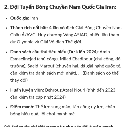
2. Đội Tuyển Bóng Chuyền Nam Quốc Gia Iran:
Quốc gia:
Iran
Thành tích nổi bật:
4 lần vô địch
Giải Bóng Chuyền Nam
Châu Á/AVC, Huy chương Vàng ASIAD, nhiều lần tham
dự Olympic và Giải Vô địch Thế giới.
Danh sách cầu thủ tiêu biểu (Dự kiến 2024):
Amin
Esmaeilnejad (chủ công), Milad Ebadipour (chủ công, đội
trưởng), Saeid Marouf (chuyền hai, đã giải nghệ quốc tế,
cần kiểm tra danh sách mới nhất), … (Danh sách có thể
thay đổi).
Huấn luyện viên:
Behrouz Ataei Nouri (tính đến 2023,
cần kiểm tra cập nhật 2024).
Điểm mạnh:
Thể lực sung mãn, tấn công uy lực, chắn
bóng hiệu quả, lối chơi mạnh mẽ.
(Và thông tin chi tiết tương tự cho các đội tuyển mạnh