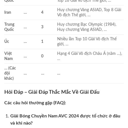
Quốc
Top 16 Giải Vô địch Thế giới, …
Huy chương Vàng ASIAD, Top 8 Giải
Iran
…
4
Vô địch Thế giới, …
Trung
Huy chương Bạc Olympic (1984),
…
3
Quốc
Huy chương Vàng ASIAD, …
Nhiều lần Top 10 Giải Vô địch Thế
Úc
…
1
giới, …
Việt
Hạng 4 Giải Vô địch Châu Á (năm …),
…
0
Nam
…
… (Các
đội
…
…
…
khác)
Hỏi Đáp – Giải Đáp Thắc Mắc Về Giải Đấu
Các câu hỏi thường gặp (FAQ):
Giải Bóng Chuyền Nam AVC 2024 được tổ chức ở đâu
và khi nào?