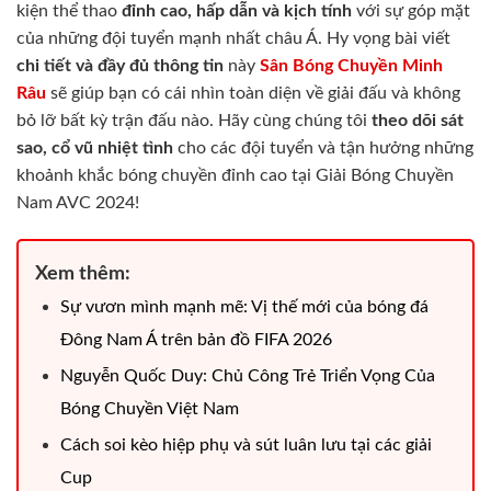
kiện thể thao
đỉnh cao, hấp dẫn và kịch tính
với sự góp mặt
của những đội tuyển mạnh nhất châu Á. Hy vọng bài viết
chi tiết và đầy đủ thông tin
này
Sân Bóng Chuyền Minh
Râu
sẽ giúp bạn có cái nhìn toàn diện về giải đấu và không
bỏ lỡ bất kỳ trận đấu nào. Hãy cùng chúng tôi
theo dõi sát
sao, cổ vũ nhiệt tình
cho các đội tuyển và tận hưởng những
khoảnh khắc bóng chuyền đỉnh cao tại Giải Bóng Chuyền
Nam AVC 2024!
Xem thêm:
Sự vươn mình mạnh mẽ: Vị thế mới của bóng đá
Đông Nam Á trên bản đồ FIFA 2026
Nguyễn Quốc Duy: Chủ Công Trẻ Triển Vọng Của
Bóng Chuyền Việt Nam
Cách soi kèo hiệp phụ và sút luân lưu tại các giải
Cup