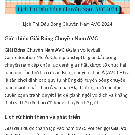
Lịch Thi Đấu Bóng Chuyền Nam AVC 2024
Giới thiệu Giải Bóng Chuyền Nam AVC
Giải Bóng Chuyền Nam AVC
(Asian Volleyball
Confederation Men’s Championship) là giải đấu bóng
chuyền nam cấp châu lục danh giá nhất, được tổ chức hai
năm một lần bởi Liên đoàn Bóng chuyền châu Á (AVC). Đây
là sân chơi đỉnh cao quy tụ những đội tuyển bóng chuyền
nam mạnh nhất châu Á và châu Đại Dương, nơi các đội
tuyển cạnh tranh quyết liệt để giành ngôi vô địch và khẳng
định vị thế trên bản đồ bóng chuyền thế giới.
Lịch sử hình thành và phát triển
Giải đấu được thành lập vào năm
1975
với tên gọi
Giải Vô