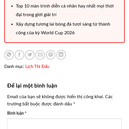
Top 10 màn trình diễn cá nhân hay nhất mọi thời
đại trong giới giải trí
Xây dựng tương lai bóng đá tươi sáng từ thành
công của kỳ World Cup 2026
Danh mục:
Lịch Thi Đấu
Để lại một bình luận
Email của bạn sẽ không được hiển thị công khai.
Các
trường bắt buộc được đánh dấu
*
Bình luận
*