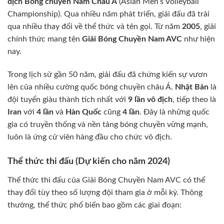
địch Bóng chuyền Nam Châu Á
(Asian Men’s Volleyball
Championship). Qua nhiều năm phát triển, giải đấu đã trải
qua nhiều thay đổi về thể thức và tên gọi. Từ năm
2005
, giải
chính thức mang tên
Giải Bóng Chuyền Nam AVC
như hiện
nay.
Trong lịch sử gần 50 năm, giải đấu đã chứng kiến sự vươn
lên của nhiều cường quốc bóng chuyền châu Á.
Nhật Bản
là
đội tuyển giàu thành tích nhất với
9 lần vô địch
, tiếp theo là
Iran
với
4 lần
và
Hàn Quốc
cũng
4 lần
. Đây là những quốc
gia có truyền thống và nền tảng bóng chuyền vững mạnh,
luôn là ứng cử viên hàng đầu cho chức vô địch.
Thể thức thi đấu (Dự kiến cho năm 2024)
Thể thức thi đấu của Giải Bóng Chuyền Nam AVC có thể
thay đổi tùy theo số lượng đội tham gia ở mỗi kỳ. Thông
thường, thể thức phổ biến bao gồm các giai đoạn: