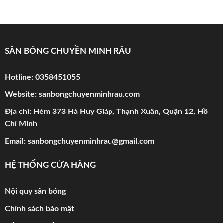
SÂN BÓNG CHUYỀN MINH RÂU
Hotline:
0358451055
Website:
sanbongchuyenminhrau.com
Địa chỉ: Hẻm 373 Hà Huy Giáp, Thạnh Xuân, Quận 12, Hồ
Chí Minh
Email:
sanbongchuyenminhrau@gmail.com
HỆ THỐNG CỬA HÀNG
Nội quy sân bóng
Chính sách bảo mật