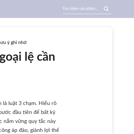
Search
for:
lưu ý ghi nhớ
goại lệ cần
 là luật 3 chạm. Hiểu rõ
bước đầu tiên để bất kỳ
ệc nắm vững quy tắc này
ông áp đảo, giành lợi thế