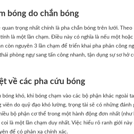
m bóng do chắn bóng
 quan trọng nhất chính là pha chắn bóng trên lưới. Theo
tính là một lần chạm. Điều này có nghĩa là nếu một hoặ
n còn nguyên 3 lần chạm để triển khai pha phản công nga
thái phòng ngự sang tấn công nhanh, tận dụng sự sơ hở 
ệt về các pha cứu bóng
 bóng khó, khi bóng chạm vào các bộ phận khác ngoài ta
viên do quỹ đạo khó lường, trọng tài sẽ có những đánh g
hiều bộ phận cơ thể trong một hành động đơn nhất (như 
 coi là một lần chạm duy nhất. Việc hiểu rõ ranh giới này
yên để có phản xạ chính xác.