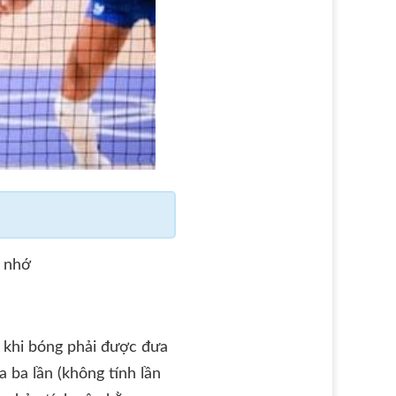
i nhớ
c khi bóng phải được đưa
 ba lần (không tính lần