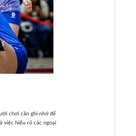
ười chơi cần ghi nhớ để
à việc hiểu rõ các ngoại