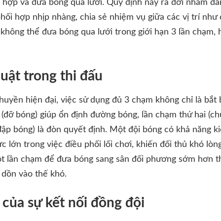
 hợp và đưa bóng qua lưới. Quy định này ra đời nhằm đả
phối hợp nhịp nhàng, chia sẻ nhiệm vụ giữa các vị trí nh
 không thể đưa bóng qua lưới trong giới hạn 3 lần chạm,
uật trong thi đấu
huyền hiện đại, việc sử dụng đủ 3 chạm không chỉ là bắt
 (đỡ bóng) giúp ổn định đường bóng, lần chạm thứ hai (chu
đập bóng) là đòn quyết định. Một đội bóng có khả năng ki
c lớn trong việc điều phối lối chơi, khiến đối thủ khó l
một lần chạm để đưa bóng sang sân đối phương sớm hơn t
ị dồn vào thế khó.
của sự kết nối đồng đội