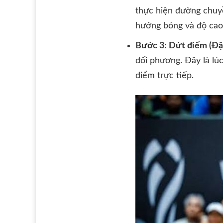
thực hiện đường chuyề
hướng bóng và độ cao
Bước 3: Dứt điểm (Đậ
đối phương. Đây là lú
điểm trực tiếp.