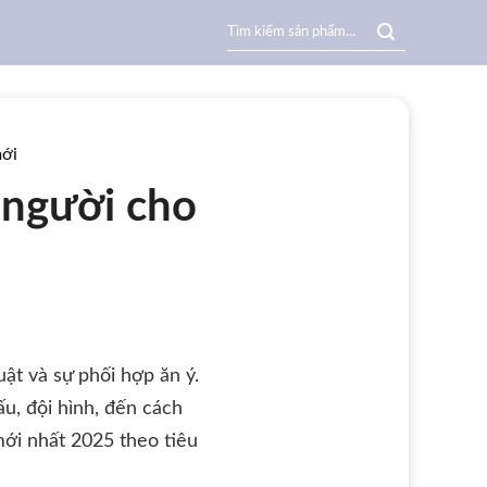
Search
for:
mới
 người cho
ật và sự phối hợp ăn ý.
u, đội hình, đến cách
ới nhất 2025 theo tiêu