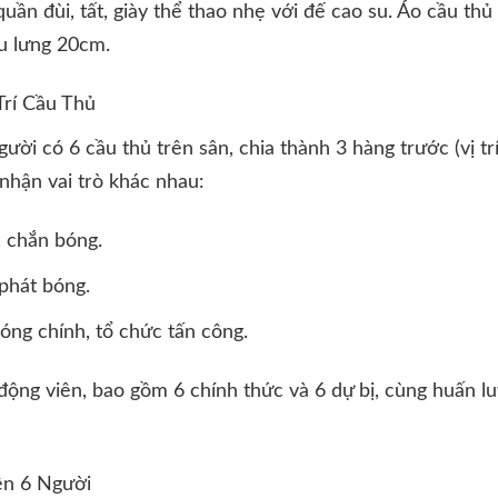
ần đùi, tất, giày thể thao nhẹ với đế cao su. Áo cầu thủ
u lưng 20cm.
Trí Cầu Thủ
ời có 6 cầu thủ trên sân, chia thành 3 hàng trước (vị trí 
m nhận vai trò khác nhau:
, chắn bóng.
 phát bóng.
óng chính, tổ chức tấn công.
 động viên, bao gồm 6 chính thức và 6 dự bị, cùng huấn l
ền 6 Người