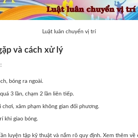
Luật luân chuyển vị trí
gặp và cách xử lý
:
ch, bóng ra ngoài.
quá 3 lần, chạm 2 lần liên tiếp.
hi chơi, xâm phạm không gian đối phương.
rí khi giao bóng.
 cần luyện tập kỹ thuật và nắm rõ quy định. Xem thêm về