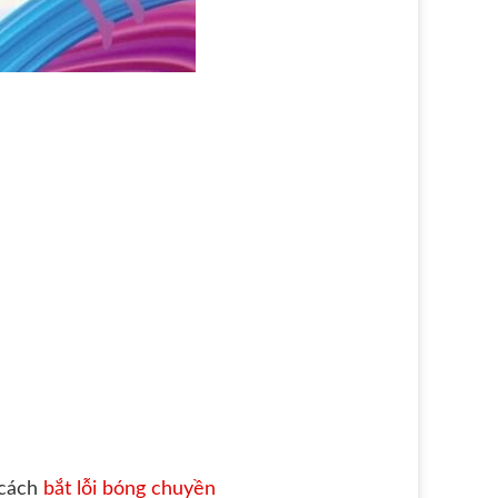
 cách
bắt lỗi bóng chuyền