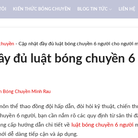
TÔI
KIẾN THỨC BÓNG CHUYỀN
BLOG TIN TỨC
LIÊN HỆ
chuyền
-
Cập nhật đầy đủ luật bóng chuyền 6 người cho người 
ầy đủ luật bóng chuyền 6
n Bóng Chuyền Minh Rau
ôn thể thao đồng đội hấp dẫn, đòi hỏi kỹ thuật, chiến thu
huyền 6 người, bạn cần nắm rõ các quy định từ sân thi đấ
cung cấp hướng dẫn chi tiết về
luật bóng chuyền 6 người
m
ới dễ dàng tiếp cận và áp dụng.