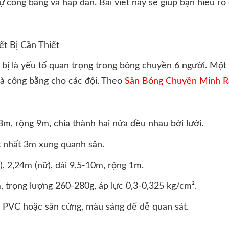
 công bằng và hấp dẫn. Bài viết này sẽ giúp bạn hiểu rõ 
ết Bị Cần Thiết
ết bị là yếu tố quan trọng trong bóng chuyền 6 người. Mộ
à công bằng cho các đội. Theo
Sân Bóng Chuyền Minh R
18m, rộng 9m, chia thành hai nửa đều nhau bởi lưới.
ít nhất 3m xung quanh sân.
, 2,24m (nữ), dài 9,5-10m, rộng 1m.
, trọng lượng 260-280g, áp lực 0,3-0,325 kg/cm².
m PVC hoặc sân cứng, màu sáng để dễ quan sát.