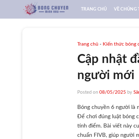
Skip
TRANG CHỦ
VỀ CHÚNG 
to
content
Trang chủ
-
Kiến thức bóng 
Cập nhật đ
người mới
Posted on
08/05/2025
by
Sâ
Bóng chuyền 6 người là m
Để chơi đúng luật bóng c
tính điểm. Bài viết này 
chuẩn FIVB, giúp người m