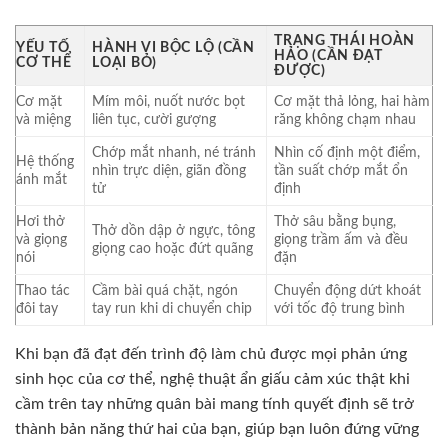
TRẠNG THÁI HOÀN
YẾU TỐ
HÀNH VI BỘC LỘ (CẦN
HẢO (CẦN ĐẠT
CƠ THỂ
LOẠI BỎ)
ĐƯỢC)
Cơ mặt
Mím môi, nuốt nước bọt
Cơ mặt thả lỏng, hai hàm
và miệng
liên tục, cười gượng
răng không chạm nhau
Chớp mắt nhanh, né tránh
Nhìn cố định một điểm,
Hệ thống
nhìn trực diện, giãn đồng
tần suất chớp mắt ổn
ánh mắt
tử
định
Hơi thở
Thở sâu bằng bụng,
Thở dồn dập ở ngực, tông
và giọng
giọng trầm ấm và đều
giọng cao hoặc đứt quãng
nói
đặn
Thao tác
Cầm bài quá chặt, ngón
Chuyển động dứt khoát
đôi tay
tay run khi di chuyển chip
với tốc độ trung bình
Khi bạn đã đạt đến trình độ làm chủ được mọi phản ứng
sinh học của cơ thể, nghệ thuật ẩn giấu cảm xúc thật khi
cầm trên tay những quân bài mang tính quyết định sẽ trở
thành bản năng thứ hai của bạn, giúp bạn luôn đứng vững