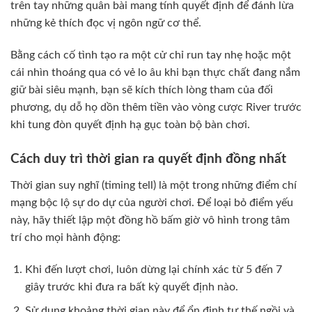
trên tay những quân bài mang tính quyết định để đánh lừa
những kẻ thích đọc vị ngôn ngữ cơ thể.
Bằng cách cố tình tạo ra một cử chỉ run tay nhẹ hoặc một
cái nhìn thoáng qua có vẻ lo âu khi bạn thực chất đang nắm
giữ bài siêu mạnh, bạn sẽ kích thích lòng tham của đối
phương, dụ dỗ họ dồn thêm tiền vào vòng cược River trước
khi tung đòn quyết định hạ gục toàn bộ bàn chơi.
Cách duy trì thời gian ra quyết định đồng nhất
Thời gian suy nghĩ (timing tell) là một trong những điểm chí
mạng bộc lộ sự do dự của người chơi. Để loại bỏ điểm yếu
này, hãy thiết lập một đồng hồ bấm giờ vô hình trong tâm
trí cho mọi hành động:
Khi đến lượt chơi, luôn dừng lại chính xác từ 5 đến 7
giây trước khi đưa ra bất kỳ quyết định nào.
Sử dụng khoảng thời gian này để ổn định tư thế ngồi và