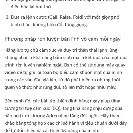
điều hòa lại hơi thở.
Đưa ra lệnh cược (Call, Raise, Fold) với một giọng nói
bình thản, không biến đổi tông giọng.
Phương pháp rèn luyện bản lĩnh vô cảm mỗi ngày
Năng lực tự chủ cảm xúc và duy trì thần thái lạnh lùng
không phải là khả năng bẩm sinh mà là kết quả của một quá
trình rèn luyện nghiêm ngặt. Bạn có thể sử dụng máy quay
video để tự ghi lại toàn bộ biểu cảm khuôn mặt của mình
trong các ván đấu giả lập, từ đó phát hiện ra những thói
quen vô thức như rung đùi, sờ lên mặt hoặc nhíu mày.
Bên cạnh đó, các bài tập thiền định hàng ngày giúp tăng
cường trí tuệ cảm xúc (EQ), tăng khả năng chịu đựng của
não bộ trước lượng Adrenaline tăng đột ngột. Hãy tham
khảo bảng tổng hợp các chỉ số hành vi tiêu chuẩn dưới đây
để tự đối chiếu và cải thiện kỹ năng của mình: