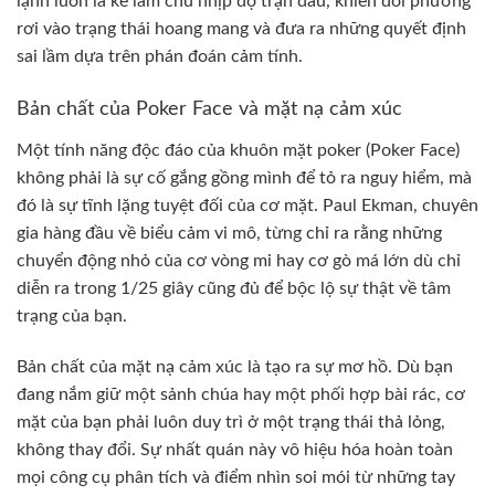
lạnh luôn là kẻ làm chủ nhịp độ trận đấu, khiến đối phương
rơi vào trạng thái hoang mang và đưa ra những quyết định
sai lầm dựa trên phán đoán cảm tính.
Bản chất của Poker Face và mặt nạ cảm xúc
Một tính năng độc đáo của khuôn mặt poker (Poker Face)
không phải là sự cố gắng gồng mình để tỏ ra nguy hiểm, mà
đó là sự tĩnh lặng tuyệt đối của cơ mặt. Paul Ekman, chuyên
gia hàng đầu về biểu cảm vi mô, từng chỉ ra rằng những
chuyển động nhỏ của cơ vòng mi hay cơ gò má lớn dù chỉ
diễn ra trong 1/25 giây cũng đủ để bộc lộ sự thật về tâm
trạng của bạn.
Bản chất của mặt nạ cảm xúc là tạo ra sự mơ hồ. Dù bạn
đang nắm giữ một sảnh chúa hay một phối hợp bài rác, cơ
mặt của bạn phải luôn duy trì ở một trạng thái thả lỏng,
không thay đổi. Sự nhất quán này vô hiệu hóa hoàn toàn
mọi công cụ phân tích và điểm nhìn soi mói từ những tay