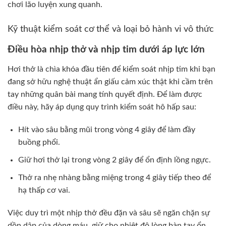
chơi lão luyện xung quanh.
Kỹ thuật kiểm soát cơ thể và loại bỏ hành vi vô thức
Điều hòa nhịp thở và nhịp tim dưới áp lực lớn
Hơi thở là chìa khóa đầu tiên để kiểm soát nhịp tim khi bạn
đang sở hữu nghệ thuật ẩn giấu cảm xúc thật khi cầm trên
tay những quân bài mang tính quyết định. Để làm được
điều này, hãy áp dụng quy trình kiểm soát hô hấp sau:
Hít vào sâu bằng mũi trong vòng 4 giây để làm đầy
buồng phổi.
Giữ hơi thở lại trong vòng 2 giây để ổn định lồng ngực.
Thở ra nhẹ nhàng bằng miệng trong 4 giây tiếp theo để
hạ thấp cơ vai.
Việc duy trì một nhịp thở đều đặn và sâu sẽ ngăn chặn sự
dồn dập của dòng máu, giữ cho nhiệt độ lòng bàn tay ổn