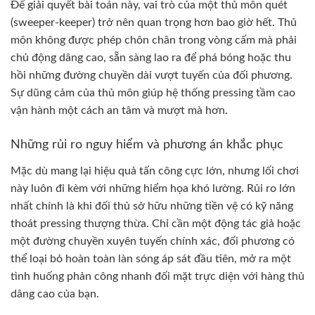
Để giải quyết bài toán này, vai trò của một thủ môn quét
(sweeper-keeper) trở nên quan trọng hơn bao giờ hết. Thủ
môn không được phép chôn chân trong vòng cấm mà phải
chủ động dâng cao, sẵn sàng lao ra để phá bóng hoặc thu
hồi những đường chuyền dài vượt tuyến của đối phương.
Sự dũng cảm của thủ môn giúp hệ thống pressing tầm cao
vận hành một cách an tâm và mượt mà hơn.
Những rủi ro nguy hiểm và phương án khắc phục
Mặc dù mang lại hiệu quả tấn công cực lớn, nhưng lối chơi
này luôn đi kèm với những hiểm họa khó lường. Rủi ro lớn
nhất chính là khi đối thủ sở hữu những tiền vệ có kỹ năng
thoát pressing thượng thừa. Chỉ cần một động tác giả hoặc
một đường chuyền xuyên tuyến chính xác, đối phương có
thể loại bỏ hoàn toàn làn sóng áp sát đầu tiên, mở ra một
tình huống phản công nhanh đối mặt trực diện với hàng thủ
dâng cao của bạn.