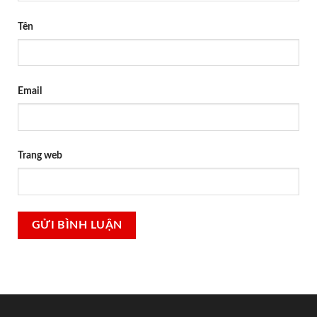
Tên
Email
Trang web