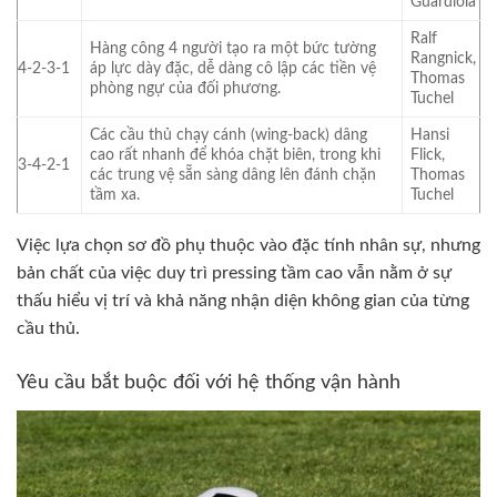
Guardiola
Ralf
Hàng công 4 người tạo ra một bức tường
Rangnick,
4-2-3-1
áp lực dày đặc, dễ dàng cô lập các tiền vệ
Thomas
phòng ngự của đối phương.
Tuchel
Các cầu thủ chạy cánh (wing-back) dâng
Hansi
cao rất nhanh để khóa chặt biên, trong khi
Flick,
3-4-2-1
các trung vệ sẵn sàng dâng lên đánh chặn
Thomas
tầm xa.
Tuchel
Việc lựa chọn sơ đồ phụ thuộc vào đặc tính nhân sự, nhưng
bản chất của việc duy trì pressing tầm cao vẫn nằm ở sự
thấu hiểu vị trí và khả năng nhận diện không gian của từng
cầu thủ.
Yêu cầu bắt buộc đối với hệ thống vận hành