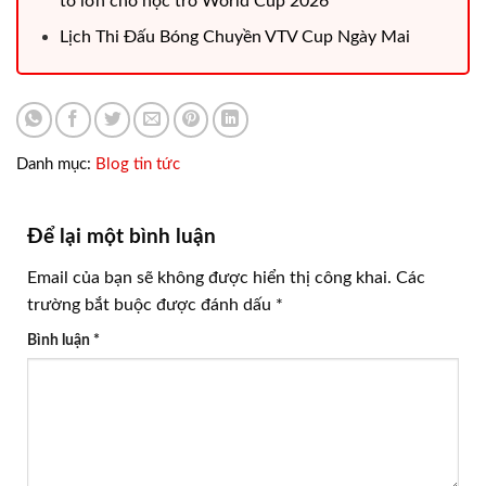
to lớn cho học trò World Cup 2026
Lịch Thi Đấu Bóng Chuyền VTV Cup Ngày Mai
Danh mục:
Blog tin tức
Để lại một bình luận
Email của bạn sẽ không được hiển thị công khai.
Các
trường bắt buộc được đánh dấu
*
Bình luận
*