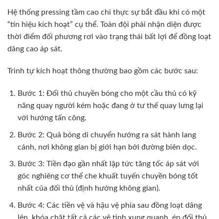
Hệ thống pressing tầm cao chỉ thực sự bắt đầu khi có một
“tín hiệu kích hoạt” cụ thể. Toàn đội phải nhận diện được
thời điểm đối phương rơi vào trạng thái bất lợi để đồng loạt
dâng cao áp sát.
Trình tự kích hoạt thông thường bao gồm các bước sau:
Bước 1: Đối thủ chuyền bóng cho một cầu thủ có kỹ
năng quay người kém hoặc đang ở tư thế quay lưng lại
với hướng tấn công.
Bước 2: Quả bóng di chuyển hướng ra sát hành lang
cánh, nơi không gian bị giới hạn bởi đường biên dọc.
Bước 3: Tiền đạo gần nhất lập tức tăng tốc áp sát với
góc nghiêng cơ thể che khuất tuyến chuyền bóng tốt
nhất của đối thủ (định hướng không gian).
Bước 4: Các tiền vệ và hậu vệ phía sau đồng loạt dâng
lên, khóa chặt tất cả các vệ tinh xung quanh, ép đối thủ