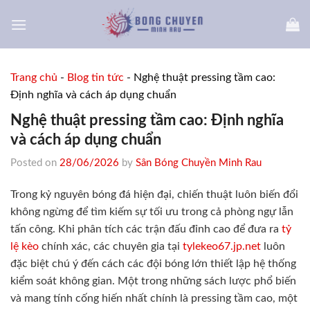
Skip
to
content
Trang chủ
-
Blog tin tức
-
Nghệ thuật pressing tầm cao:
Định nghĩa và cách áp dụng chuẩn
Nghệ thuật pressing tầm cao: Định nghĩa
và cách áp dụng chuẩn
Posted on
28/06/2026
by
Sân Bóng Chuyền Minh Rau
Trong kỷ nguyên bóng đá hiện đại, chiến thuật luôn biến đổi
không ngừng để tìm kiếm sự tối ưu trong cả phòng ngự lẫn
tấn công. Khi phân tích các trận đấu đỉnh cao để đưa ra
tỷ
lệ kèo
chính xác, các chuyên gia tại
tylekeo67.jp.net
luôn
đặc biệt chú ý đến cách các đội bóng lớn thiết lập hệ thống
kiểm soát không gian. Một trong những sách lược phổ biến
và mang tính cống hiến nhất chính là pressing tầm cao, một