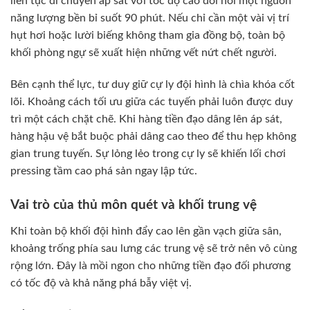
liên tục di chuyển áp sát với tốc độ cao đòi hỏi một nguồn
năng lượng bền bỉ suốt 90 phút. Nếu chỉ cần một vài vị trí
hụt hơi hoặc lười biếng không tham gia đồng bộ, toàn bộ
khối phòng ngự sẽ xuất hiện những vết nứt chết người.
Bên cạnh thể lực, tư duy giữ cự ly đội hình là chìa khóa cốt
lõi. Khoảng cách tối ưu giữa các tuyến phải luôn được duy
trì một cách chặt chẽ. Khi hàng tiền đạo dâng lên áp sát,
hàng hậu vệ bắt buộc phải dâng cao theo để thu hẹp không
gian trung tuyến. Sự lỏng lẻo trong cự ly sẽ khiến lối chơi
pressing tầm cao phá sản ngay lập tức.
Vai trò của thủ môn quét và khối trung vệ
Khi toàn bộ khối đội hình đẩy cao lên gần vạch giữa sân,
khoảng trống phía sau lưng các trung vệ sẽ trở nên vô cùng
rộng lớn. Đây là mồi ngon cho những tiền đạo đối phương
có tốc độ và khả năng phá bẫy việt vị.