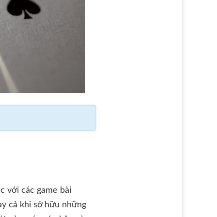
c với các game bài
ay cả khi sở hữu những