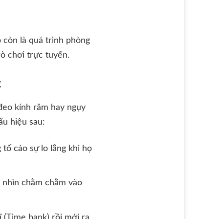
o còn là quá trình phòng
ò chơi trực tuyến.
c
đeo kính râm hay ngụy
ấu hiệu sau:
tố cáo sự lo lắng khi họ
ắt nhìn chằm chằm vào
 (Time bank) rồi mới ra