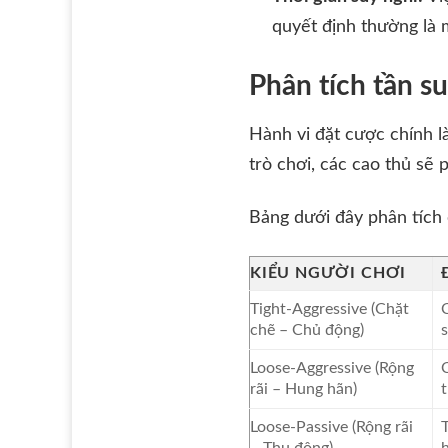
quyết định thường là 
Phân tích tần s
Hành vi đặt cược chính l
trò chơi, các cao thủ sẽ
Bảng dưới đây phân tích 
KIỂU NGƯỜI CHƠI
Tight-Aggressive (Chặt
chẽ – Chủ động)
s
Loose-Aggressive (Rộng
rãi – Hung hãn)
Loose-Passive (Rộng rãi
T