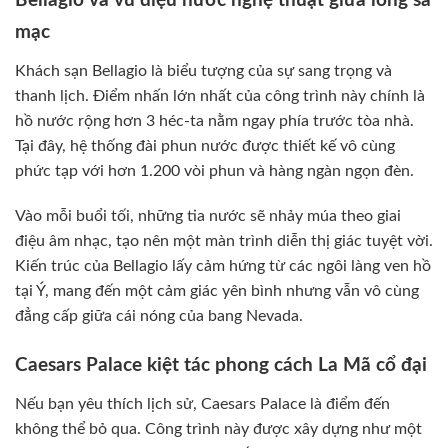
Bellagio và vũ điệu nước nghệ thuật giữa lòng sa
mạc
Khách sạn Bellagio là biểu tượng của sự sang trọng và
thanh lịch. Điểm nhấn lớn nhất của công trình này chính là
hồ nước rộng hơn 3 héc-ta nằm ngay phía trước tòa nhà.
Tại đây, hệ thống đài phun nước được thiết kế vô cùng
phức tạp với hơn 1.200 vòi phun và hàng ngàn ngọn đèn.
Vào mỗi buổi tối, những tia nước sẽ nhảy múa theo giai
điệu âm nhạc, tạo nên một màn trình diễn thị giác tuyệt vời.
Kiến trúc của Bellagio lấy cảm hứng từ các ngôi làng ven hồ
tại Ý, mang đến một cảm giác yên bình nhưng vẫn vô cùng
đẳng cấp giữa cái nóng của bang Nevada.
Caesars Palace kiệt tác phong cách La Mã cổ đại
Nếu bạn yêu thích lịch sử, Caesars Palace là điểm đến
không thể bỏ qua. Công trình này được xây dựng như một