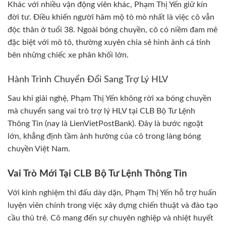
Khác với nhiều vận động viên khác, Phạm Thị Yến giữ kín
đời tư. Điều khiến người hâm mộ tò mò nhất là việc cô vẫn
độc thân ở tuổi 38. Ngoài bóng chuyền, cô có niềm đam mê
đặc biệt với mô tô, thường xuyên chia sẻ hình ảnh cá tính
bên những chiếc xe phân khối lớn.
Hành Trình Chuyển Đổi Sang Trợ Lý HLV
Sau khi giải nghệ, Phạm Thị Yến không rời xa bóng chuyền
mà chuyển sang vai trò trợ lý HLV tại CLB Bộ Tư Lệnh
Thông Tin (nay là LienVietPostBank). Đây là bước ngoặt
lớn, khẳng định tầm ảnh hưởng của cô trong làng bóng
chuyền Việt Nam.
Vai Trò Mới Tại CLB Bộ Tư Lệnh Thông Tin
Với kinh nghiệm thi đấu dày dặn, Phạm Thị Yến hỗ trợ huấn
luyện viên chính trong việc xây dựng chiến thuật và đào tạo
cầu thủ trẻ. Cô mang đến sự chuyên nghiệp và nhiệt huyết