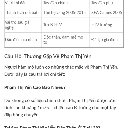
Vị trí thi đấu
Tay đập chính
Tay đập phụ
Thành tích nổi bật
Thế hệ vàng 2005-2015
SEA Games 2005
Vai trò sau giải
Trợ lý HLV
HLV trưởng
nghệ
Độc thân, đam mê mô
Đặc điểm cá nhân
Đã lập gia đình
tô
Câu Hỏi Thường Gặp Về Phạm Thị Yến
Người hâm mộ luôn có những thắc mắc về Phạm Thị Yến.
Dưới đây là câu trả lời chi tiết:
Phạm Thị Yến Cao Bao Nhiêu?
Dù không có số liệu chính thức, Phạm Thị Yến được ước
tính cao khoảng 1m75 – chiều cao lý tưởng cho một tay
đập bóng chuyền.
Tại Sao Phạm Thị Yến Vẫn Độc Thân Ở Tuổi 38?