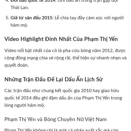
Đối đầu quốc tế 2014
: Ghi dấu ấn trong trận gặp đội
Thái Lan.
Giã từ sân đấu 2015
: Lễ chia tay đầy cảm xúc với người
hâm mộ.
Video Highlight Đỉnh Nhất Của Phạm Thị Yến
Video nổi bật nhất của cô là pha cứu bóng năm 2012, được
cộng đồng mạng chia sẻ rộng rãi, thể hiện sự nhanh nhẹn và
quyết đoán.
Những Trận Đấu Để Lại Dấu Ấn Lịch Sử
Các trận đấu như chung kết quốc gia 2010 hay giao hữu
quốc tế 2014 đều ghi đậm dấu ấn của Phạm Thị Yến trong
lòng người hâm mộ.
Phạm Thị Yến và Bóng Chuyền Nữ Việt Nam
Phạm Thị Yến không chỉ là một cá nhân xuất sắc mà còn