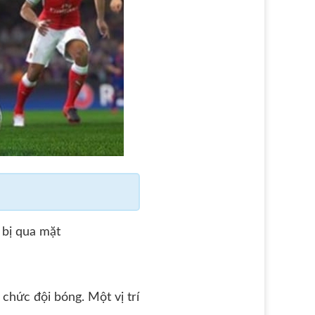
 bị qua mặt
 chức đội bóng. Một vị trí