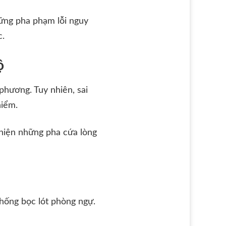
hững pha phạm lỗi nguy
c.
ộ
phương. Tuy nhiên, sai
hiểm.
 hiện những pha cứa lòng
thống bọc lót phòng ngự.