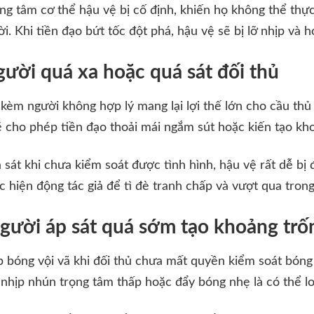
ng tâm cơ thể hậu vệ bị cố định, khiến họ không thể thự
ời. Khi tiền đạo bứt tốc đột phá, hậu vệ sẽ bị lỡ nhịp và 
gười quá xa hoặc quá sát đối thủ
 kèm người không hợp lý mang lại lợi thế lớn cho cầu th
sẽ cho phép tiền đạo thoải mái ngắm sút hoặc kiến tạo kh
á sát khi chưa kiểm soát được tình hình, hậu vệ rất dễ bị
 hiện động tác giả để tì đè tranh chấp và vượt qua trong 
 người áp sát quá sớm tạo khoảng trố
 bóng vội vã khi đối thủ chưa mất quyền kiểm soát bóng 
 nhịp nhún trọng tâm thấp hoặc đẩy bóng nhẹ là có thể lo