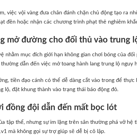
ám, việc vội vàng đưa chân đánh chặn chủ động tạo ra n
ạt đền hoặc nhận các chương trình phạt thẻ nghiêm khắ
g mở đường cho đối thủ vào trung l
ệ nhằm mục đích giới hạn không gian chơi bóng của đối 
ủ thường dẫn đến việc mở toang hành lang trung lộ nguy 
ớng, tiền đạo cánh có thể dễ dàng cắt vào trong để thực
 lộ, đặt khung thành vào trạng thái báo động đỏ.
ới đồng đội dẫn đến mất bọc lót
ủa tập thể, nhưng sự im lặng trên sân thường phá vỡ hệ 
v1 mà không gọi sự trợ giúp sẽ dễ bị cô lập.