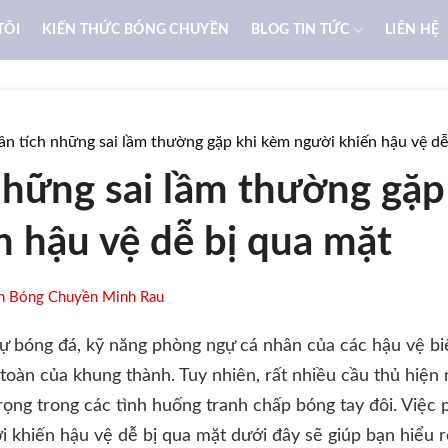
TÔI
KIẾN THỨC BÓNG CHUYỀN
BLOG TIN TỨC
LIÊN HỆ
ân tích những sai lầm thường gặp khi kèm người khiến hậu vệ dễ
những sai lầm thường gặp
n hậu vệ dễ bị qua mặt
n Bóng Chuyền Minh Rau
 bóng đá, kỹ năng phòng ngự cá nhân của các hậu vệ biê
 toàn của khung thành. Tuy nhiên, rất nhiều cầu thủ hiệ
rọng trong các tình huống tranh chấp bóng tay đôi. Việc 
 khiến hậu vệ dễ bị qua mặt dưới đây sẽ giúp bạn hiểu 