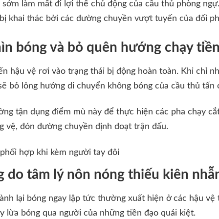
 sớm làm mất đi lợi thế chủ động của cầu thủ phòng ngự
 bị khai thác bởi các đường chuyền vượt tuyến của đối p
hìn bóng và bỏ quên hướng chạy tiề
iến hậu vệ rơi vào trạng thái bị động hoàn toàn. Khi chỉ
sẽ bỏ lỏng hướng di chuyển không bóng của cầu thủ tấn 
ờng tận dụng điểm mù này để thực hiện các pha chạy cắ
g vệ, đón đường chuyền định đoạt trận đấu.
 phối hợp khi kèm người tay đôi
g do tâm lý nôn nóng thiếu kiên nhẫ
nh lại bóng ngay lập tức thường xuất hiện ở các hậu vệ t
y lừa bóng qua người của những tiền đạo quái kiệt.