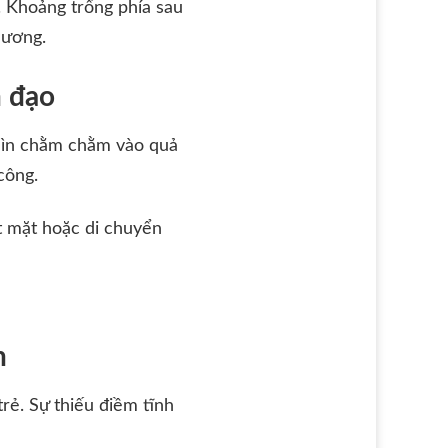
. Khoảng trống phía sau
hương.
n đạo
 nhìn chằm chằm vào quả
công.
t mặt hoặc di chuyển
n
rẻ. Sự thiếu điềm tĩnh