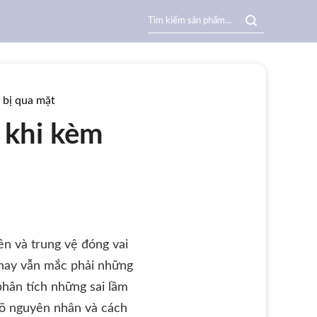
Search
for:
 bị qua mặt
 khi kèm
n và trung vệ đóng vai
n nay vẫn mắc phải những
phân tích những sai lầm
rõ nguyên nhân và cách