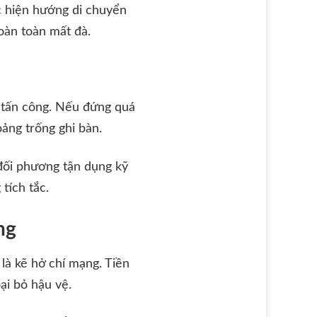
c hiện hướng di chuyển
hoàn toàn mất đà.
ủ tấn công. Nếu đứng quá
oảng trống ghi bàn.
 đối phương tận dụng kỹ
tích tắc.
ng
là kẽ hở chí mạng. Tiền
ại bỏ hậu vệ.