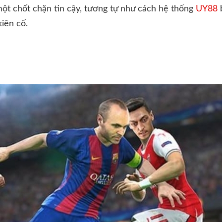
ột chốt chặn tin cậy, tương tự như cách hệ thống
UY88
b
iên cố.