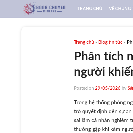
Skip
TRANG CHỦ
VỀ CHÚNG 
to
content
Trang chủ
-
Blog tin tức
-
Ph
Phân tích 
người khiế
Posted on
29/05/2026
by
Sâ
Trong hệ thống phòng ngự
trò quyết định đến sự an
sai lầm cá nhân nghiêm t
thường gặp khi kèm người