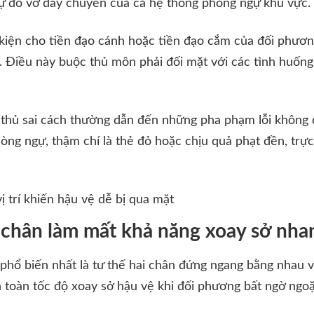
sự đổ vỡ dây chuyền của cả hệ thống phòng ngự khu vực.
u kiện cho tiền đạo cánh hoặc tiền đạo cắm của đối phư
 Điều này buộc thủ môn phải đối mặt với các tình huốn
 thủ sai cách thường dẫn đến những pha phạm lỗi không 
òng ngự, thậm chí là thẻ đỏ hoặc chịu quả phạt đền, trực
ị trí khiến hậu vệ dễ bị qua mặt
 chân làm mất khả năng xoay sở nha
phổ biến nhất là tư thế hai chân đứng ngang bằng nhau v
àn toàn tốc độ xoay sở hậu vệ khi đối phương bất ngờ ngo