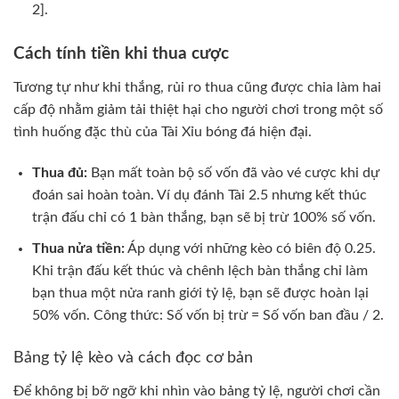
2].
Cách tính tiền khi thua cược
Tương tự như khi thắng, rủi ro thua cũng được chia làm hai
cấp độ nhằm giảm tải thiệt hại cho người chơi trong một số
tình huống đặc thù của Tài Xỉu bóng đá hiện đại.
Thua đủ:
Bạn mất toàn bộ số vốn đã vào vé cược khi dự
đoán sai hoàn toàn. Ví dụ đánh Tài 2.5 nhưng kết thúc
trận đấu chỉ có 1 bàn thắng, bạn sẽ bị trừ 100% số vốn.
Thua nửa tiền:
Áp dụng với những kèo có biên độ 0.25.
Khi trận đấu kết thúc và chênh lệch bàn thắng chỉ làm
bạn thua một nửa ranh giới tỷ lệ, bạn sẽ được hoàn lại
50% vốn. Công thức: Số vốn bị trừ = Số vốn ban đầu / 2.
Bảng tỷ lệ kèo và cách đọc cơ bản
Để không bị bỡ ngỡ khi nhìn vào bảng tỷ lệ, người chơi cần