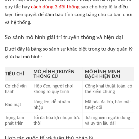
quy tắc hay
cách dùng 3 đôi thông
sao cho hợp lệ là điều
kiện tiên quyết để đảm bảo tính công bằng cho cả bàn chơi
và hệ thống.
So sánh mô hình giải trí truyền thống và hiện đại
Dưới đây là bảng so sánh sự khác biệt trong tư duy quản lý
giữa hai mô hình:
MÔ HÌNH TRUYỀN
MÔ HÌNH MINH
TIÊU CHÍ
THỐNG CŨ
BẠCH HIỆN ĐẠI
Cơ chế vận
Hộp đen, người chơi
Công khai thuật toán, có
hành
không rõ quy trình
thể kiểm chứng
Lỏng lẻo, dễ bị xâm
Mã hóa đa lớp, bảo mật
Bảo mật
nhập
tuyệt đối
Trọng tâm
Tối đa hóa lợi nhuận tức
Trải nghiệm người dùng
phát triển
thời
và uy tín lâu dài
Hợp tác quốc tế và tuân thủ pháp lý