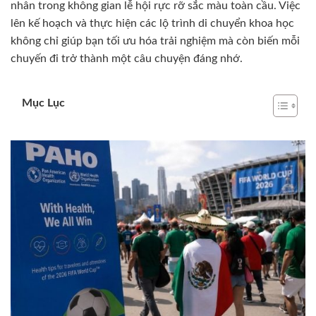
nhân trong không gian lễ hội rực rỡ sắc màu toàn cầu. Việc
lên kế hoạch và thực hiện các lộ trình di chuyển khoa học
không chỉ giúp bạn tối ưu hóa trải nghiệm mà còn biến mỗi
chuyến đi trở thành một câu chuyện đáng nhớ.
Mục Lục