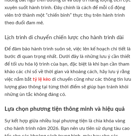
xuyên suốt hành trình. Đây chính là cách để mỗi cổ động
viên trở thành một “chiến binh” thực thụ trên hành trình
theo đuổi đam mê.
Lịch trình di chuyển chiến lược cho hành trình dài
Để đảm bảo hành trình suôn sẻ, việc lên kế hoạch chi tiết là
bước đi quan trọng nhất. Dưới đây là những lưu ý cần thiết
để tối ưu hóa lộ trình của bạn, đặc biệt là khi bạn cần tham
khảo các chỉ số về thời gian và khoảng cách, hãy lưu ý rằng
việc nắm bắt
tỷ lệ kèo
di chuyển cũng như các thông tin lưu
lượng giao thông tại từng thời điểm sẽ giúp bạn tránh khỏi
những ùn tắc không đáng có.
Lựa chọn phương tiện thông minh và hiệu quả
Sự kết hợp giữa nhiều loại phương tiện là chìa khóa vàng
cho hành trình năm 2026. Bạn nên ưu tiên sử dụng tàu cao
tốc cho các khoảng cách trung bình, máy bay cho các