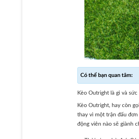
Kèo Outright là gì và sức
Kèo Outright, hay còn gọi
thay vì một trận đấu đơn
động viên nào sẽ giành c