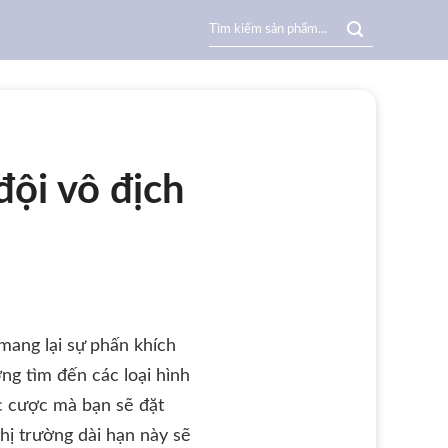
Search
for:
đội vô địch
 mang lại sự phấn khích
ờng tìm đến các loại hình
ức cược mà bạn sẽ đặt
hị trường dài hạn này sẽ