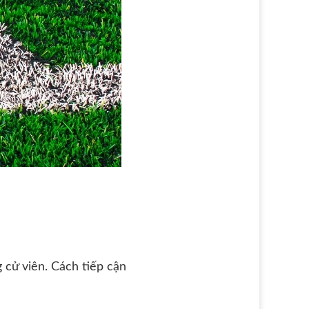
 cử viên. Cách tiếp cận