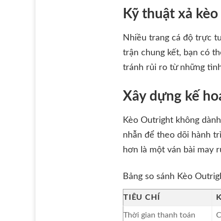
Kỹ thuật xả kèo
Nhiều trang cá độ trực t
trận chung kết, bạn có t
tránh rủi ro từ những tìn
Xây dựng kế hoạ
Kèo Outright không dành
nhẫn để theo dõi hành tr
hơn là một ván bài may rủ
Bảng so sánh Kèo Outrigh
TIÊU CHÍ
Thời gian thanh toán
C