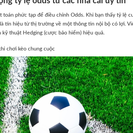
ng tỷ lệ odds từ các nhà cái uy tín
t toán phức tạp để điều chỉnh Odds. Khi bạn thấy tỷ lệ 
là tín hiệu từ thị trường về một thông tin nội bộ có lợi. 
n kỹ thuật Hedging (cược bảo hiểm) hiệu quả.
khi chơi kèo chung cuộc