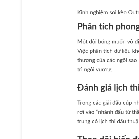
Kinh nghiệm soi kèo Outr
Phân tích phong
Một đội bóng muốn vô đị
Việc phân tích dữ liệu k
thương của các ngôi sao 
trì ngôi vương.
Đánh giá lịch t
Trong các giải đấu cúp 
rơi vào “nhánh đấu tử th
trung có lịch thi đấu thuậ