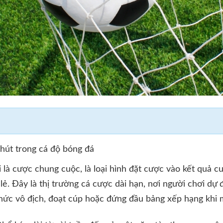
 hút trong cá độ bóng đá
 là cược chung cuộc, là loại hình đặt cược vào kết quả c
 lẻ. Đây là thị trường cá cược dài hạn, nơi người chơi dự
hức vô địch, đoạt cúp hoặc đứng đầu bảng xếp hạng khi m