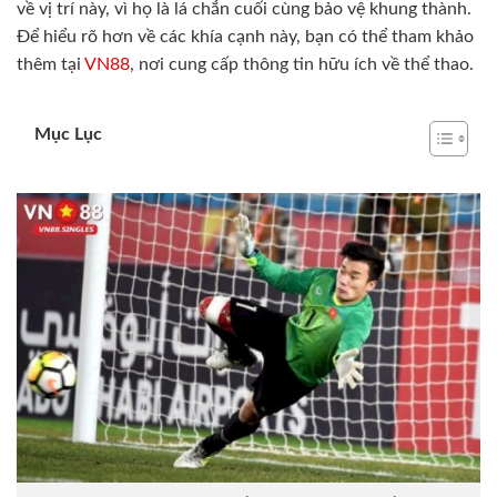
về vị trí này, vì họ là lá chắn cuối cùng bảo vệ khung thành.
Để hiểu rõ hơn về các khía cạnh này, bạn có thể tham khảo
thêm tại
VN88
, nơi cung cấp thông tin hữu ích về thể thao.
Mục Lục