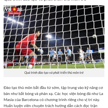
Quá trình đào tạo và phát triển thủ môn trẻ
Đào tạo thủ môn bắt đầu từ sớm, tập trung vào kỹ năng cơ
bản như bắt bóng và phản xạ. Các học viện bóng đá như La
Masia của Barcelona có chương trình riêng cho vị trí này.
Huấn luyện viên chuyên trách hướng dẫn cách đọc trận