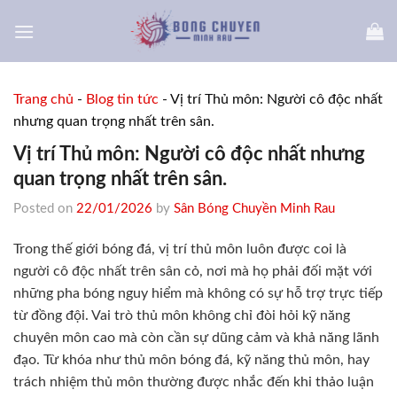
Skip
to
content
Trang chủ
-
Blog tin tức
-
Vị trí Thủ môn: Người cô độc nhất
nhưng quan trọng nhất trên sân.
Vị trí Thủ môn: Người cô độc nhất nhưng
quan trọng nhất trên sân.
Posted on
22/01/2026
by
Sân Bóng Chuyền Minh Rau
Trong thế giới bóng đá, vị trí thủ môn luôn được coi là
người cô độc nhất trên sân cỏ, nơi mà họ phải đối mặt với
những pha bóng nguy hiểm mà không có sự hỗ trợ trực tiếp
từ đồng đội. Vai trò thủ môn không chỉ đòi hỏi kỹ năng
chuyên môn cao mà còn cần sự dũng cảm và khả năng lãnh
đạo. Từ khóa như thủ môn bóng đá, kỹ năng thủ môn, hay
trách nhiệm thủ môn thường được nhắc đến khi thảo luận