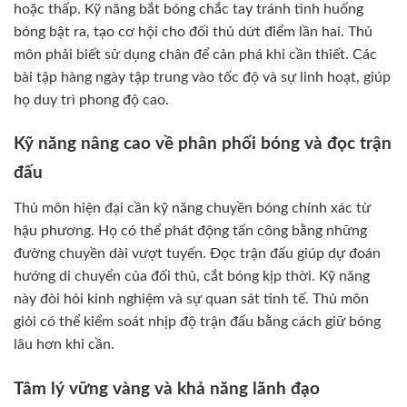
hoặc thấp. Kỹ năng bắt bóng chắc tay tránh tình huống
bóng bật ra, tạo cơ hội cho đối thủ dứt điểm lần hai. Thủ
môn phải biết sử dụng chân để cản phá khi cần thiết. Các
bài tập hàng ngày tập trung vào tốc độ và sự linh hoạt, giúp
họ duy trì phong độ cao.
Kỹ năng nâng cao về phân phối bóng và đọc trận
đấu
Thủ môn hiện đại cần kỹ năng chuyền bóng chính xác từ
hậu phương. Họ có thể phát động tấn công bằng những
đường chuyền dài vượt tuyến. Đọc trận đấu giúp dự đoán
hướng di chuyển của đối thủ, cắt bóng kịp thời. Kỹ năng
này đòi hỏi kinh nghiệm và sự quan sát tinh tế. Thủ môn
giỏi có thể kiểm soát nhịp độ trận đấu bằng cách giữ bóng
lâu hơn khi cần.
Tâm lý vững vàng và khả năng lãnh đạo