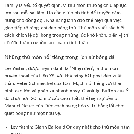
Tâm lý là yếu tố quyết định, vì thủ môn thường chịu áp lực
lớn sau mỗi sai lầm. Họ cần giữ bình tĩnh để truyền cảm
hứng cho đồng đội. Khả năng lãnh đạo thể hiện qua việc
giao tiếp rõ ràng, chỉ đạo hàng thủ. Thủ môn xuất sắc biết
cách khích lệ đội bóng trong những lúc khó khăn, biến vị trí
cô độc thành nguồn sức mạnh tinh thần.
Những thủ môn nổi tiếng trong lịch sử bóng đá
Lev Yashin, được mệnh danh là “Nhện đen”, là thủ môn
huyền thoại của Liên Xô, với khả năng bắt phạt đền xuất
thần. Peter Schmeichel của Đan Mạch nổi tiếng với thân
hình cao lớn và phản xạ nhanh nhạy. Gianluigi Buffon của Ý
đã chơi hơn 20 năm ở cấp cao nhất, thể hiện sự bền bỉ.
Manuel Neuer của Đức cách mạng hóa vị trí bằng lối chơi
quét bóng như một hậu vệ.
Lev Yashin: Giành Ballon d’Or duy nhất cho thủ môn năm