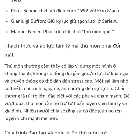
1963.
Peter Schmeichel: Vô địch Euro 1992 với Đan Mạch.
Gianluigi Buffon: Giữ kỷ lục giữ sạch lưới ở Serie A.
Manuel Neuer: Phát triển lối chơi “thủ môn quét”.
Thách thức và áp lực tâm lý mà thủ môn phải đối
mặt
Thủ môn thường cảm thấy cô lập vì đứng một mình ở
khung thành, không có đồng đội gần gũi. Áp lực từ khán giả
và truyền thông có thể dẫn đến stress cao. Một sai lầm nhỏ
có thể bị chỉ trích nặng nề, ảnh hưởng đến sự tự tin. Chấn
thương là rủi ro lớn, đặc biệt với các pha va chạm mạnh. Để
vượt qua, thủ môn cần hỗ trợ từ huấn luyện viên tâm lý và
gia đình. Nhiều người chia sẻ rằng sự cô độc giúp họ rèn
luyện ý chí mạnh mẽ hơn.
Quá trình đào tạo và phát triển thủ môn trẻ