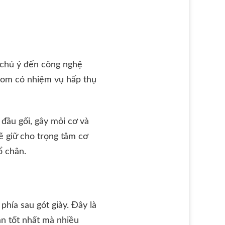
 chú ý đến công nghệ
oom có nhiệm vụ hấp thụ
đầu gối, gây mỏi cơ và
ẽ giữ cho trọng tâm cơ
ổ chân.
hía sau gót giày. Đây là
ân tốt nhất mà nhiều