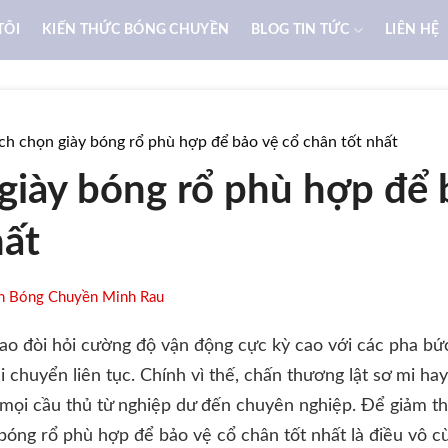
TÔI
KIẾN THỨC BÓNG CHUYỀN
BLOG TIN TỨC
LIÊN HỆ
ch chọn giày bóng rổ phù hợp để bảo vệ cổ chân tốt nhất
giày bóng rổ phù hợp để 
hất
n Bóng Chuyền Minh Rau
ao đòi hỏi cường độ vận động cực kỳ cao với các pha bức
i chuyển liên tục. Chính vì thế, chấn thương lật sơ mi ha
 mọi cầu thủ từ nghiệp dư đến chuyên nghiệp. Để giảm thiể
bóng rổ phù hợp để bảo vệ cổ chân tốt nhất là điều vô c