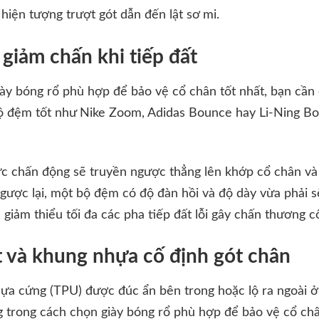
hiện tượng trượt gót dẫn đến lật sơ mi.
iảm chấn khi tiếp đất
ày bóng rổ phù hợp để bảo vệ cổ chân tốt nhất, bạn cần
Bộ đệm tốt như Nike Zoom, Adidas Bounce hay Li-Ning B
c chấn động sẽ truyền ngược thẳng lên khớp cổ chân và 
gược lại, một bộ đệm có độ đàn hồi và độ dày vừa phải s
giảm thiểu tối đa các pha tiếp đất lỗi gây chấn thương c
t và khung nhựa cố định gót chân
ựa cứng (TPU) được đúc ẩn bên trong hoặc lộ ra ngoài ở p
ng trong cách chọn giày bóng rổ phù hợp để bảo vệ cổ ch