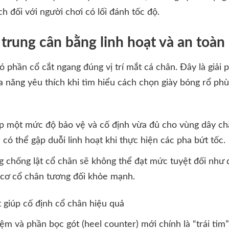
ch đối với người chơi có lối đánh tốc độ.
 trung cân bằng linh hoạt và an toàn
ó phần cổ cắt ngang đúng vị trí mắt cá chân. Đây là giải
a năng yêu thích khi tìm hiểu cách chọn giày bóng rổ ph
p một mức độ bảo vệ và cố định vừa đủ cho vùng dây chằ
có thể gập duỗi linh hoạt khi thực hiện các pha bứt tốc.
chống lật cổ chân sẽ không thể đạt mức tuyệt đối như d
 cơ cổ chân tương đối khỏe mạnh.
 giúp cố định cổ chân hiệu quả
 đệm và phần bọc gót (heel counter) mới chính là “trái ti