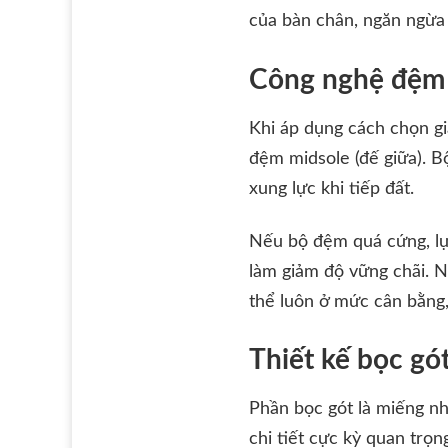
của bàn chân, ngăn ngừa 
Công nghệ đệm g
Khi áp dụng cách chọn gi
đệm midsole (đế giữa). 
xung lực khi tiếp đất.
Nếu bộ đệm quá cứng, lự
làm giảm độ vững chãi. N
thể luôn ở mức cân bằng, 
Thiết kế bọc gó
Phần bọc gót là miếng nh
chi tiết cực kỳ quan trọ