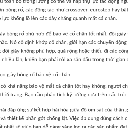
u toàn bộ trọng lượng cơ thể và hấp thụ lực tác động ng
ôn bóng rổ, các động tác như crossover, eurostep hay bậ
 lực khổng lồ lên các dây chằng quanh mắt cá chân.
iày bóng rổ phù hợp để bảo vệ cổ chân tốt nhất, đôi giày
hắc. Nó cố định khớp cổ chân, giới hạn các chuyển động 
ột đôi giày không phù hợp, quá rộng hoặc thiếu đi các côn
hiều lần, khiến bạn phải rời xa sân đấu trong thời gian d
chọn giày bóng rổ bảo vệ cổ chân
 có khả năng bảo vệ mắt cá chân tốt hay không, người ch
hời trang. Bạn cần phân tích kỹ lưỡng dựa trên cấu trúc 
phải đáp ứng sự kết hợp hài hòa giữa độ ôm sát của thân g
và thiết kế phần gót chống lật. Việc áp dụng đúng cách 
t nhất sẽ giúp bạn dễ dàng sàng lọc ra các sản phẩm đạt