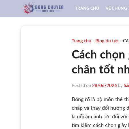
Skip
TRANG CHỦ
VỀ CHÚNG 
to
content
Trang chủ
-
Blog tin tức
-
Cá
Cách chọn 
chân tốt n
Posted on
28/06/2026
by
Sâ
Bóng rổ là bộ môn thể th
chấp và thay đổi hướng d
là nỗi ám ảnh lớn đối với
tìm kiếm cách chọn giày 