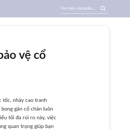
Search
for:
bảo vệ cổ
 tốc, nhảy cao tranh
y bong gân cổ chân luôn
u tối đa rủi ro này, việc
ùng quan trọng giúp bạn