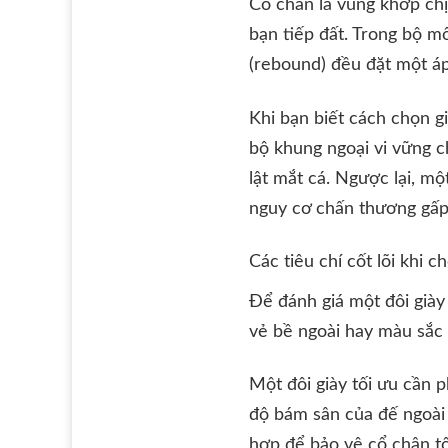
Cổ chân là vùng khớp chị
bạn tiếp đất. Trong bộ m
(rebound) đều đặt một áp
Khi bạn biết cách chọn g
bộ khung ngoại vi vững c
lật mắt cá. Ngược lại, m
nguy cơ chấn thương gấp n
Các tiêu chí cốt lõi khi 
Để đánh giá một đôi giày
vẻ bề ngoài hay màu sắc t
Một đôi giày tối ưu cần 
độ bám sân của đế ngoài 
hợp để bảo vệ cổ chân tố