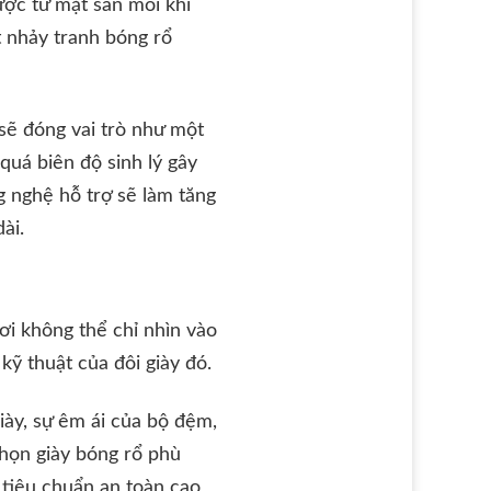
ược từ mặt sân mỗi khi
t nhảy tranh bóng rổ
 sẽ đóng vai trò như một
quá biên độ sinh lý gây
g nghệ hỗ trợ sẽ làm tăng
ài.
ơi không thể chỉ nhìn vào
kỹ thuật của đôi giày đó.
iày, sự êm ái của bộ đệm,
chọn giày bóng rổ phù
 tiêu chuẩn an toàn cao