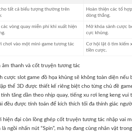
cho tất cả biểu tượng thường trên
Hoàn thiện các tổ hợp 
.
dòng thắng.
 các vòng quay miễn phí khi xuất hiện
Mở khóa sảnh cược bo
ng.
cực khủng.
 chơi vào một mini-game tương tác
Cơ hội lật ô tìm kiếm
tiền cược.
 âm thanh và cốt truyện tương tác
nh cược slot game đồ họa khủng sẽ không toàn diện nếu 
ập thể 3D được thiết kế riêng biệt cho từng chủ đề ga
tính tăng dần theo nhịp quay, tiếng xu rơi leng keng vui t
ài đều được tính toán để kích thích tối đa thính giác ngườ
i hiện đại còn lồng ghép cốt truyện tương tác nhập vai 
 là ngồi nhấn nút “Spin”, mà họ đang cùng nhân vật tro