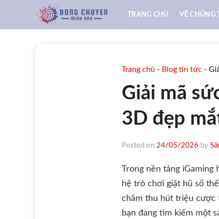
Skip
TRANG CHỦ
VỀ CHÚNG 
to
content
Trang chủ
-
Blog tin tức
-
Gi
Giải mã sứ
3D đẹp mắ
Posted on
24/05/2026
by
Sâ
Trong nền tảng iGaming h
hệ trò chơi giật hũ số t
châm thu hút triệu cược 
bạn đang tìm kiếm một s