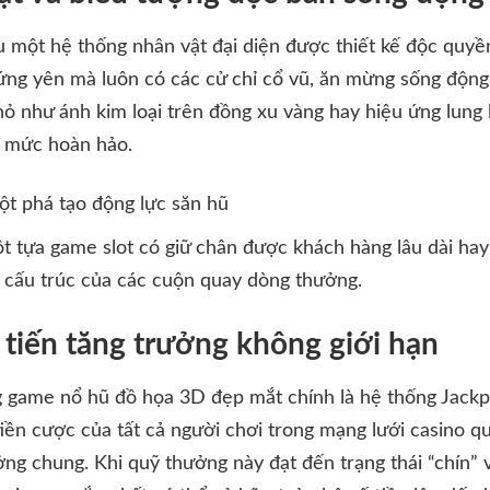
 một hệ thống nhân vật đại diện được thiết kế độc quy
ứng yên mà luôn có các cử chỉ cổ vũ, ăn mừng sống động
nhỏ như ánh kim loại trên đồng xu vàng hay hiệu ứng lung 
 mức hoàn hảo.
ột phá tạo động lực săn hũ
 tựa game slot có giữ chân được khách hàng lâu dài hay
 cấu trúc của các cuộn quay dòng thưởng.
tiến tăng trưởng không giới hạn
 game nổ hũ đồ họa 3D đẹp mắt chính là hệ thống Jackpo
iền cược của tất cả người chơi trong mạng lưới casino qu
ởng chung. Khi quỹ thưởng này đạt đến trạng thái “chín”