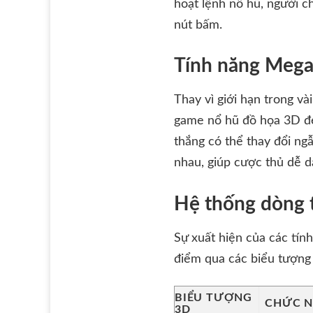
hoạt lệnh nổ hũ, người c
nút bấm.
Tính năng Megaw
Thay vì giới hạn trong v
game nổ hũ đồ họa 3D đẹ
thắng có thể thay đổi ng
nhau, giúp cược thủ dễ d
Hệ thống dòng 
Sự xuất hiện của các tín
điểm qua các biểu tượng 
BIỂU TƯỢNG
CHỨC N
3D