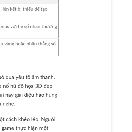
liên kết bị thiếu để tạo
nus với hệ số nhân thưởng
 xu vàng hoặc nhân thẳng số
bỏ qua yếu tố âm thanh.
me nổ hũ đồ họa 3D đẹp
ai hay giai điệu hào hùng
i nghe.
một cách khéo léo. Người
ng game thực hiện một