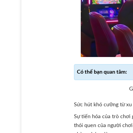
G
Sức hút khó cưỡng từ xu
Sự tiến hóa của trò chơi 
thói quen của người chơi