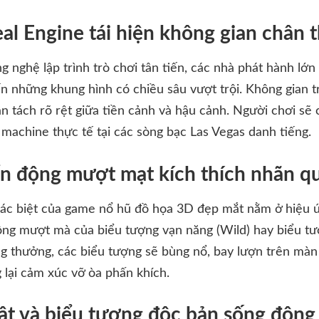
l Engine tái hiện không gian chân 
nghệ lập trình trò chơi tân tiến, các nhà phát hành lớn
 những khung hình có chiều sâu vượt trội. Không gian
hân tách rõ rệt giữa tiền cảnh và hậu cảnh. Người chơi sẽ
machine thực tế tại các sòng bạc Las Vegas danh tiếng.
n động mượt mạt kích thích nhãn q
ác biệt của game nổ hũ đồ họa 3D đẹp mắt nằm ở hiệu ứ
ng mượt mà của biểu tượng vạn năng (Wild) hay biểu tượ
g thưởng, các biểu tượng sẽ bùng nổ, bay lượn trên màn
 lại cảm xúc vỡ òa phấn khích.
ật và biểu tượng độc bản sống động