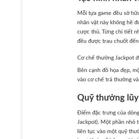
Mỗi tựa game đều sở hữu
nhân vật này không hề đ
cược thủ. Từng chi tiết 
đều được trau chuốt đến
Cơ chế thưởng Jackpot đ
Bên cạnh đồ họa đẹp, một
vào cơ chế trả thưởng và
Quỹ thưởng lũy 
Điểm đặc trưng của dòng
Jackpot). Một phần nhỏ t
liên tục vào một quỹ thư