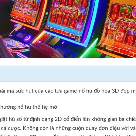
iải mã sức hút của các tựa game nổ hũ đồ họa 3D đẹp m
 hướng nổ hũ thế hệ mới
giật hũ số từ định dạng 2D cổ điển lên không gian ba chi
 cá cược. Không còn là những cuộn quay đơn điệu với vài