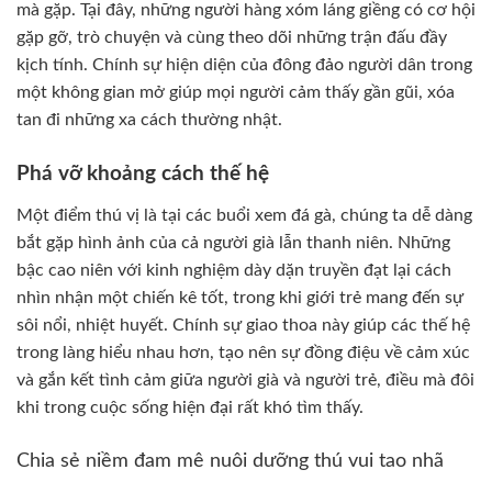
mà gặp. Tại đây, những người hàng xóm láng giềng có cơ hội
gặp gỡ, trò chuyện và cùng theo dõi những trận đấu đầy
kịch tính. Chính sự hiện diện của đông đảo người dân trong
một không gian mở giúp mọi người cảm thấy gần gũi, xóa
tan đi những xa cách thường nhật.
Phá vỡ khoảng cách thế hệ
Một điểm thú vị là tại các buổi xem đá gà, chúng ta dễ dàng
bắt gặp hình ảnh của cả người già lẫn thanh niên. Những
bậc cao niên với kinh nghiệm dày dặn truyền đạt lại cách
nhìn nhận một chiến kê tốt, trong khi giới trẻ mang đến sự
sôi nổi, nhiệt huyết. Chính sự giao thoa này giúp các thế hệ
trong làng hiểu nhau hơn, tạo nên sự đồng điệu về cảm xúc
và gắn kết tình cảm giữa người già và người trẻ, điều mà đôi
khi trong cuộc sống hiện đại rất khó tìm thấy.
Chia sẻ niềm đam mê nuôi dưỡng thú vui tao nhã