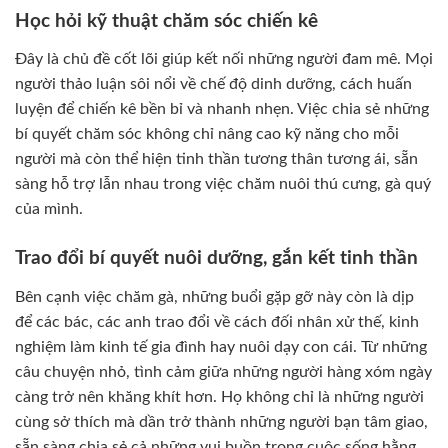
Học hỏi kỹ thuật chăm sóc chiến kê
Đây là chủ đề cốt lõi giúp kết nối những người đam mê. Mọi
người thảo luận sôi nổi về chế độ dinh dưỡng, cách huấn
luyện để chiến kê bền bỉ và nhanh nhẹn. Việc chia sẻ những
bí quyết chăm sóc không chỉ nâng cao kỹ năng cho mỗi
người mà còn thể hiện tinh thần tương thân tương ái, sẵn
sàng hỗ trợ lẫn nhau trong việc chăm nuôi thú cưng, gà quý
của mình.
Trao đổi bí quyết nuôi dưỡng, gắn kết tinh thần
Bên cạnh việc chăm gà, những buổi gặp gỡ này còn là dịp
để các bác, các anh trao đổi về cách đối nhân xử thế, kinh
nghiệm làm kinh tế gia đình hay nuôi dạy con cái. Từ những
câu chuyện nhỏ, tình cảm giữa những người hàng xóm ngày
càng trở nên khăng khít hơn. Họ không chỉ là những người
cùng sở thích mà dần trở thành những người bạn tâm giao,
sẵn sàng chia sẻ cả những vui buồn trong cuộc sống hằng