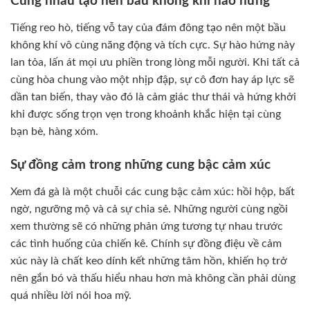
Cùng nhau tạo nên bầu không khí hào hứng
Tiếng reo hò, tiếng vỗ tay của đám đông tạo nên một bầu
không khí vô cùng năng động và tích cực. Sự hào hứng này
lan tỏa, lấn át mọi ưu phiền trong lòng mỗi người. Khi tất cả
cùng hòa chung vào một nhịp đập, sự cô đơn hay áp lực sẽ
dần tan biến, thay vào đó là cảm giác thư thái và hứng khởi
khi được sống trọn vẹn trong khoảnh khắc hiện tại cùng
bạn bè, hàng xóm.
Sự đồng cảm trong những cung bậc cảm xúc
Xem đá gà là một chuỗi các cung bậc cảm xúc: hồi hộp, bất
ngờ, ngưỡng mộ và cả sự chia sẻ. Những người cùng ngồi
xem thường sẽ có những phản ứng tương tự nhau trước
các tình huống của chiến kê. Chính sự đồng điệu về cảm
xúc này là chất keo dính kết những tâm hồn, khiến họ trở
nên gắn bó và thấu hiểu nhau hơn mà không cần phải dùng
quá nhiều lời nói hoa mỹ.